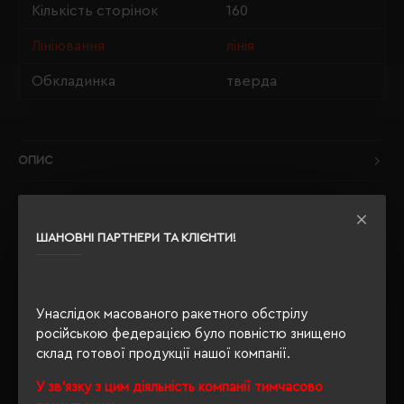
Кількість сторінок
160
Лініювання
лінія
Обкладинка
тверда
ОПИС
ВІДГУКИ
ШАНОВНІ ПАРТНЕРИ ТА КЛІЄНТИ!
РЕКОМЕНДУЄМО
Унаслідок масованого ракетного обстрілу
російською федерацією було повністю знищено
склад готової продукції нашої компанії.
У зв'язку з цим діяльність компанії тимчасово