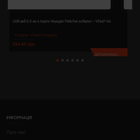
USB хаб 2.0 на 4 порти Voyager Fletcher кобальт - V3447-04
U
Модель:
V3447(Voyager)
354.85 грн
3
Детальніше...
ІНФОРМАЦІЯ
Про нас