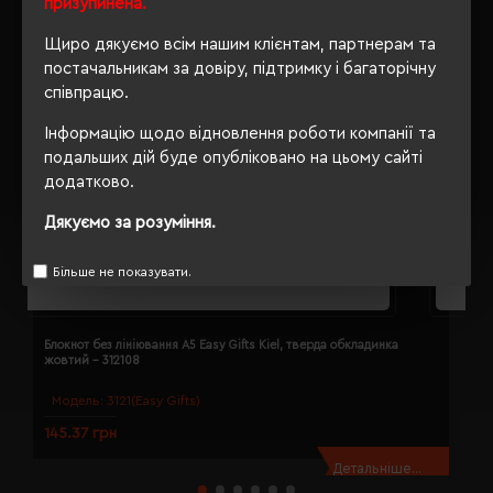
призупинена.
Щиро дякуємо всім нашим клієнтам, партнерам та
постачальникам за довіру, підтримку і багаторічну
співпрацю.
Інформацію щодо відновлення роботи компанії та
подальших дій буде опубліковано на цьому сайті
додатково.
Дякуємо за розуміння.
Більше не показувати.
Блокнот без лініювання A5 Easy Gifts Kiel, тверда обкладинка
Б
жовтий - 312108
з
Модель:
3121(Easy Gifts)
145.37 грн
1
Детальніше...