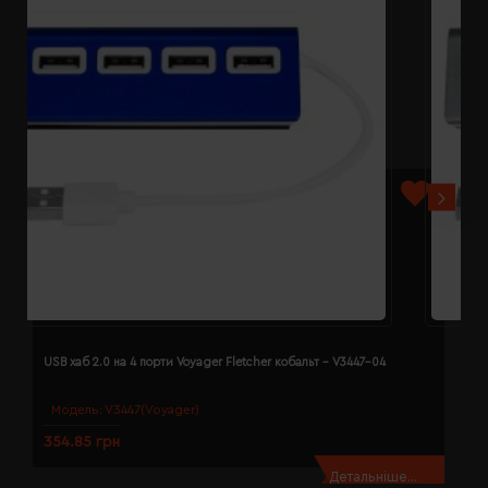
USB хаб 2.0 на 4 порти Voyager Fletcher кобальт - V3447-04
U
Модель:
V3447(Voyager)
354.85 грн
3
Детальніше...