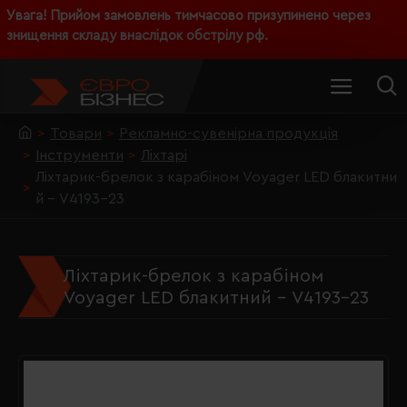
Увага! Прийом замовлень тимчасово призупинено через
знищення складу внаслідок обстрілу рф.
Товари
Рекламно-сувенірна продукція
Інструменти
Ліхтарі
Ліхтарик-брелок з карабіном Voyager LED блакитни
й - V4193-23
Ліхтарик-брелок з карабіном
Voyager LED блакитний - V4193-23