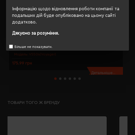
Інформацію щодо відновлення роботи компанії та
подальших дій буде опубліковано на цьому сайті
додатково.
Дякуємо за розуміння.
Динамо-ліхтарик Voyager LED з ремінцем синій - V5504-11
Д
Більше не показувати.
Модель:
V5504(Voyager)
175.99 грн
1
Детальніше...
ТОВАРИ ТОГО Ж БРЕНДУ