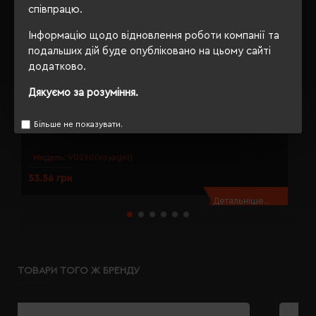
співпрацю.
Інформацію щодо відновлення роботи компанії та
подальших дій буде опубліковано на цьому сайті
додатково.
Дякуємо за розуміння.
Більше не показувати.
Брелок 3в1 Voyager Shop сріблястий - V0290-32
Б
Модель:
V0290(Voyager)
53.56 грн
1
Детальніше...
ТОВАРИ ТОГО Ж БРЕНДУ