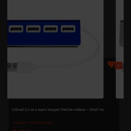
USB хаб 2.0 на 4 порти Voyager Fletcher кобальт - V3447-04
U
Модель:
V3447(Voyager)