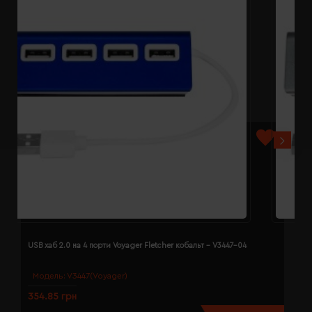
USB хаб 2.0 на 4 порти Voyager Fletcher кобальт - V3447-04
U
Модель:
V3447(Voyager)
354.85 грн
3