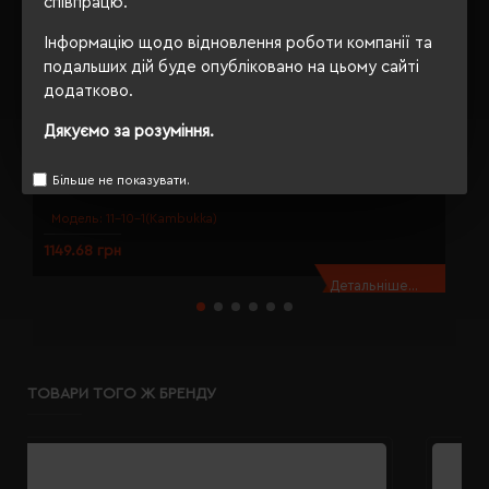
співпрацю.
Інформацію щодо відновлення роботи компанії та
подальших дій буде опубліковано на цьому сайті
додатково.
Дякуємо за розуміння.
Пляшка для води 1 л тританова 2в1 Kambukka Dupla рожевий - 11-
П
10008
1
Більше не показувати.
Модель:
11-10-1(Kambukka)
1149.68 грн
1
Детальніше...
ТОВАРИ ТОГО Ж БРЕНДУ