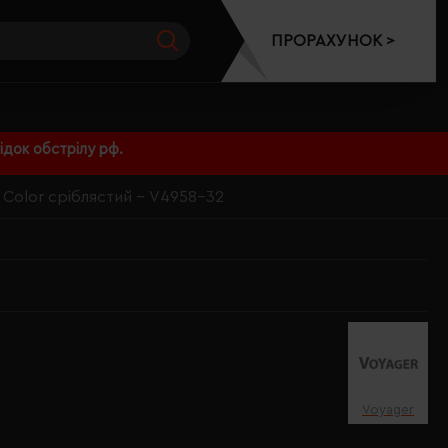
ПРОРАХУНОК >
док обстрілу рф.
Color сріблястий - V4958-32
Voyager