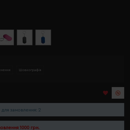
снення
Шовкографія
ь для замовлення: 2
мовлення 1000 грн.