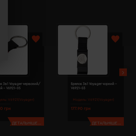
к 3в1 Voyager червоний/
Брелок 3в1 Voyager чорний -
й - V6921-05
V6921-03
ель:
V6921(Voyager)
Модель:
V6921(Voyager)
90 грн
177.90 грн
ДЕТАЛЬНІШЕ...
ДЕТАЛЬНІШЕ...