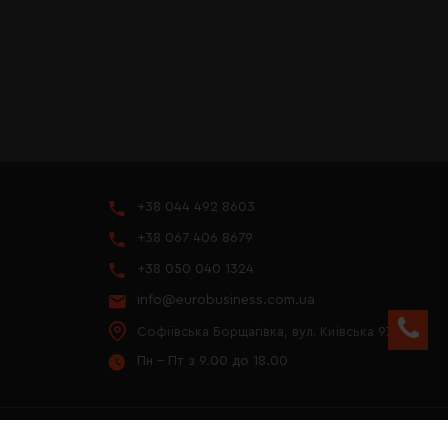
+38 044 492 8603
+38 067 406 8679
+38 050 040 1324
info@eurobusiness.com.ua
Софіївська Борщагівка, вул. Київська 97
Пн - Пт з 9.00 до 18.00