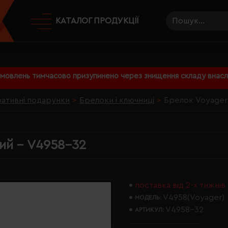
КАТАЛОГ ПРОДУКЦІЇ
амовлень тимчасово призупинено через знищення складу внаслі
ативні подарунки
Брелоки і ключниці
Брелок Voyager 
ий - V4958-32
поставка від 2-х тижнів
V4958(Voyager)
МОДЕЛЬ:
V4958-32
АРТИКУЛ: