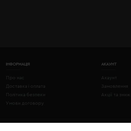
ІНФОРМАЦІЯ
АКАУНТ
Про нас
Акаунт
Доставка і оплата
Замовлення
Політика безпеки
Акції та зни
Умови договору
Copyright © 2020–2026 Євробізнес Україна All Rights Reserved