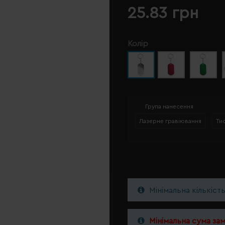
25.83 грн
Колір
Група нанесення
Лазерне гравіювання
Ти
Мінімальна кількіст
Мінімальна сума за