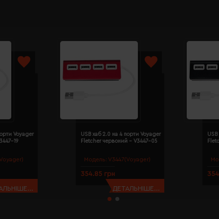
порти Voyager
USB хаб 2.0 на 4 порти Voyager
USB 
V3447-19
Fletcher червоний - V3447-05
Flet
Voyager)
Модель:
V3447(Voyager)
Мо
354.85 грн
354
АЛЬНІШЕ...
ДЕТАЛЬНІШЕ...