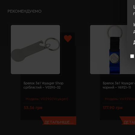
РЕКОМЕНДУЄМО
Брелок 3в1 Voyager Shop
Брелок 3в1 Voyager 
сріблястий - V0290-32
чорний - V6921-11
Модель:
V0290(Voyager)
Модель:
V6921(Vo
53.56 грн
177.90 грн
ДЕТАЛЬНІШЕ...
ДЕТАЛ