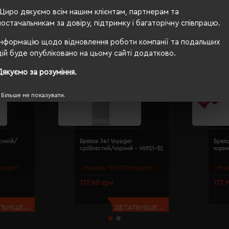
Щиро дякуємо всім нашим клієнтам, партнерам та
постачальникам за довіру, підтримку і багаторічну співпрацю.
Інформацію щодо відновлення роботи компанії та подальших
дій буде опубліковано на цьому сайті додатково.
Дякуємо за розуміння.
Більше не показувати.
синій/
Брелок 3в1 Voyager
Брело
сріблястий/чорний - V6921-32
чорни
yager)
Модель:
V6921(Voyager)
Мод
177.90 грн
177.
ЬНІШЕ...
ДЕТАЛЬНІШЕ...