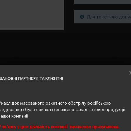
Для текстилю допус
2,9 x 5,4 x 0,1 см
ШАНОВНІ ПАРТНЕРИ ТА КЛІЄНТИ!
сріблястий
0.007
Унаслідок масованого ракетного обстрілу російською
алюміній
федерацією було повністю знищено склад готової продукції
нашої компанії.
У зв'язку з цим діяльність компанії тимчасово призупинена.