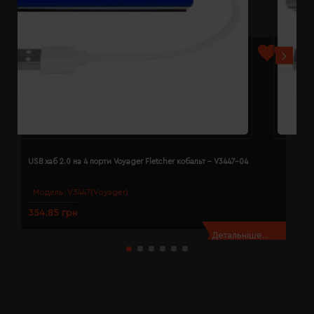
USB хаб 2.0 на 4 порти Voyager Fletcher кобальт - V3447-04
U
Модель:
V3447(Voyager)
354.85 грн
3
Детальніше...