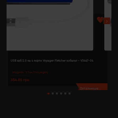
USB хаб 2.0 на 4 порти Voyager Fletcher кобальт - V3447-04
U
Модель:
V3447(Voyager)
354.85 грн
3
Детальніше...