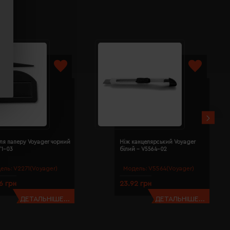
ля паперу Voyager чорний
Ніж канцелярський Voyager
71-03
білий - V5564-02
ель:
V2271(Voyager)
Модель:
V5564(Voyager)
6 грн
23.92 грн
ДЕТАЛЬНІШЕ...
ДЕТАЛЬНІШЕ...