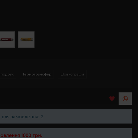
мподрук
Термотрансфер
Шовкографія
ь для замовлення: 2
мовлення 1000 грн.