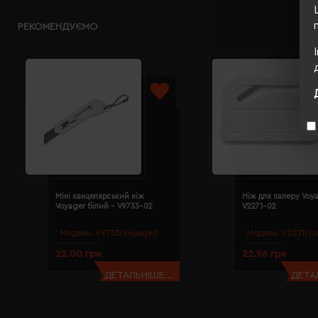
РЕКОМЕНДУЄМО
Міні канцелярський ніж
Ніж для паперу Voya
Voyager білий - V9733-02
V2271-02
Модель:
V9733(Voyager)
Модель:
V2271(Vo
22.00 грн
22.96 грн
ДЕТАЛЬНІШЕ...
ДЕТАЛ