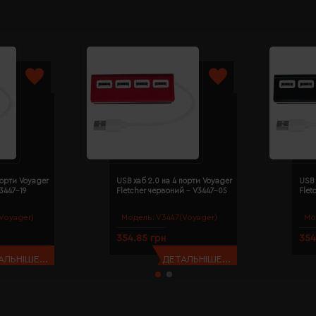
порти Voyager
USB хаб 2.0 на 4 порти Voyager
USB 
V3447-19
Fletcher червоний - V3447-05
Flet
Voyager)
Модель:
V3447(Voyager)
Мо
354.85 грн
354
АЛЬНІШЕ...
ДЕТАЛЬНІШЕ...