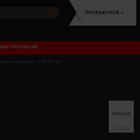
ПРОРАХУНОК >
док обстрілу рф.
вітло-зелений - V5633-10
Voyager