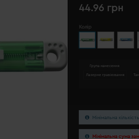
44.96 грн
Колір
Група нанесення
Лазерне гравіювання
Та
Мінімальна кількіст
Мінімальна сума за