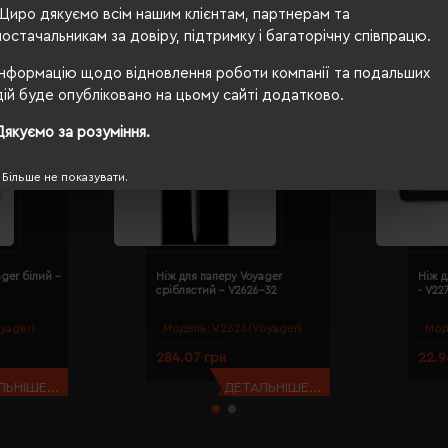
Щиро дякуємо всім нашим клієнтам, партнерам та
постачальникам за довіру, підтримку і багаторічну співпрацю.
Інформацію щодо відновлення роботи компанії та подальших
дій буде опубліковано на цьому сайті додатково.
Дякуємо за розуміння.
Більше не показувати.
ger білий -
Ніж для паперу Voyager
Ніж д
сріблястий - V2626-32
- V22
yager)
Модель:
V2626(Voyager)
Мод
284.07 грн
22.9
ЬНІШЕ...
ДЕТАЛЬНІШЕ...