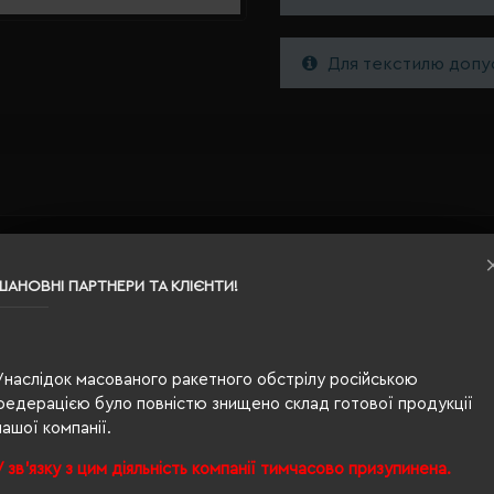
Для текстилю допус
12,6 x 2,5 x 1 см
ШАНОВНІ ПАРТНЕРИ ТА КЛІЄНТИ!
світло-зелений
0.023
Унаслідок масованого ракетного обстрілу російською
федерацією було повністю знищено склад готової продукції
ABS, сталь
нашої компанії.
У зв'язку з цим діяльність компанії тимчасово призупинена.