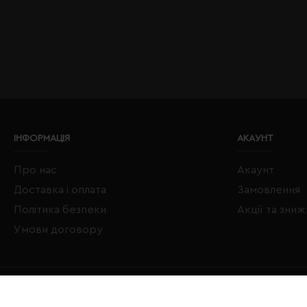
ІНФОРМАЦІЯ
АКАУНТ
Про нас
Акаунт
Доставка і оплата
Замовлення
Політика безпеки
Акції та зни
Умови договору
Copyright © 2020–2026 Євробізнес Україна All Rights Reserved