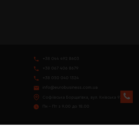
+38 044 492 8603
+38 067 406 8679
+38 050 040 1324
info@eurobusiness.com.ua
Софіївська Борщагівка, вул. Київська 97
Пн - Пт з 9.00 до 18.00