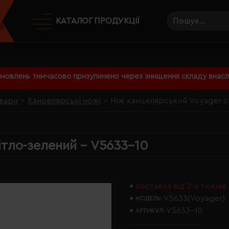
КАТАЛОГ ПРОДУКЦІЇ
амовлень тимчасово призупинено через знищення складу внаслі
вари
Канцелярські ножі
Ніж канцелярський Voyager с
ітло-зелений - V5633-10
поставка від 2-х тижнів
V5633(Voyager)
МОДЕЛЬ:
V5633-10
АРТИКУЛ: