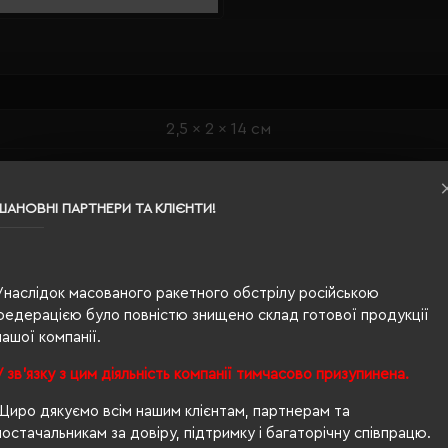
2,5 x 2 x 14 см
чорний
0.058
ШАНОВНІ ПАРТНЕРИ ТА КЛІЄНТИ!
метал, ABS
Унаслідок масованого ракетного обстрілу російською
федерацією було повністю знищено склад готової продукції
нашої компанії.
У зв'язку з цим діяльність компанії тимчасово призупинена.
Щиро дякуємо всім нашим клієнтам, партнерам та
постачальникам за довіру, підтримку і багаторічну співпрацю.