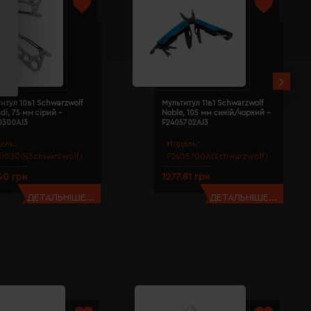
итул 10в1 Schwarzwolf
Мультитул 11в1 Schwarzwolf
di, 75 мм сірий -
Noble, 105 мм синій/чорний -
0300AJ3
F2405702AJ3
ель:
Модель:
00300(Schwarzwolf)
F2405700A(Schwarzwolf)
40 грн
1277.81 грн
ДЕТАЛЬНІШЕ...
ДЕТАЛЬНІШЕ...