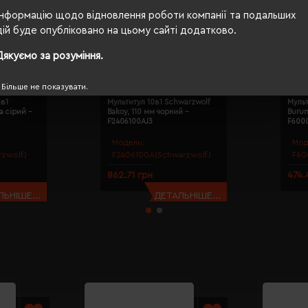
Інформацію щодо відновлення роботи компанії та подальших
дій буде опубліковано на цьому сайті додатково.
Дякуємо за розуміння.
Більше не показувати.
3в1
Мультитул 10в1 Schwarzwolf
Мульт
a сірий -
Bakoy, 110 мм чорний -
Burun
F2406100AJ3
F600
Модель:
Мод
zwolf)
F2406100A(Schwarzwolf)
F60
862.71 грн
474.
ЬНІШЕ...
ДЕТАЛЬНІШЕ...