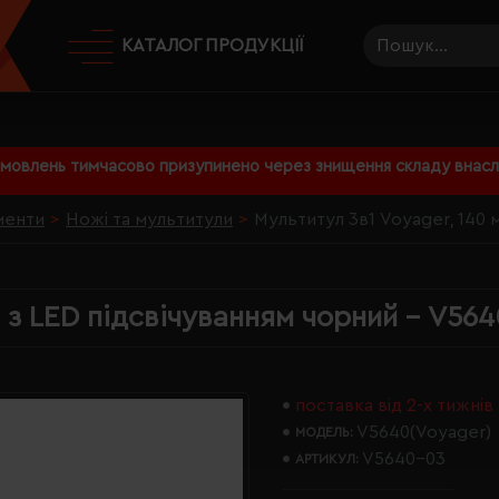
КАТАЛОГ ПРОДУКЦІЇ
амовлень тимчасово призупинено через знищення складу внаслі
менти
Ножі та мультитули
Мультитул 3в1 Voyager, 140 
, з LED підсвічуванням чорний - V56
поставка від 2-х тижнів
V5640(Voyager)
МОДЕЛЬ:
V5640-03
АРТИКУЛ: