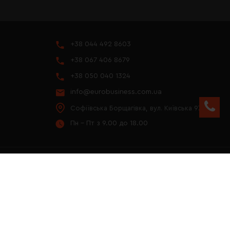
+38 044 492 8603
+38 067 406 8679
+38 050 040 1324
info@eurobusiness.com.ua
Софіївська Борщагівка, вул. Київська 97
Пн - Пт з 9.00 до 18.00
YOUTUBE
ПРЕЗЕНТАЦІЯ 