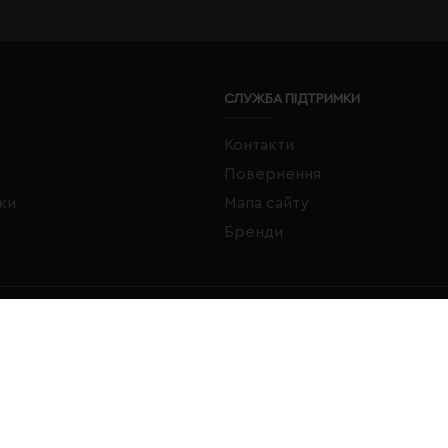
СЛУЖБА ПІДТРИМКИ
Контакти
Повернення
жки
Мапа сайту
Бренди
FACEBOOK
INSTAGRAM