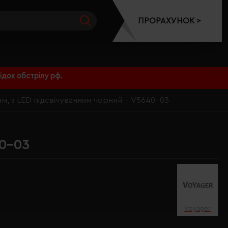
ПРОРАХУНОК >
док обстрілу рф.
мм, з LED підсвічуванням чорний - V5640-03
40-03
Voyager