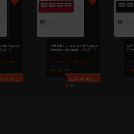
порти Voyager
USB хаб 2.0 на 4 порти Voyager
USB 
V3447-19
Fletcher червоний - V3447-05
Flet
Voyager)
Модель:
V3447(Voyager)
Мо
354.85 грн
354
АЛЬНІШЕ...
ДЕТАЛЬНІШЕ...