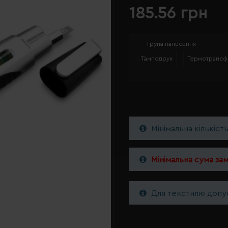
185.56 грн
Група нанесення
Тамподрук
Термотрансф
Мінімальна кількіст
Мінімальна сума за
Для текстилю допус