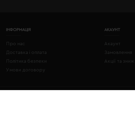
ІНФОРМАЦІЯ
АКАУНТ
Про нас
Акаунт
Доставка і оплата
Замовлення
Політика безпеки
Акції та зни
Умови договору
Copyright © 2020–2026 Євробізнес Україна All Rights Reserved
LOGO ЄВРОБІЗНЕС УКРАЇНА