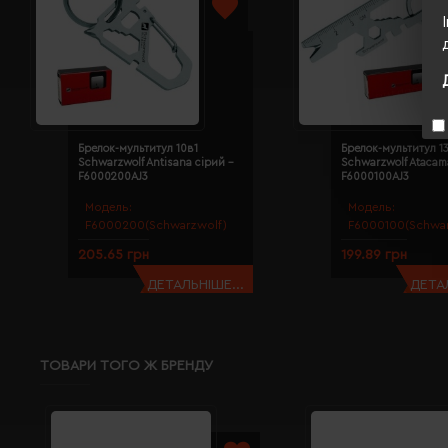
Брелок-мультитул 10в1
Брелок-мультитул 1
Schwarzwolf Antisana сірий -
Schwarzwolf Atacam
F6000200AJ3
F6000100AJ3
Модель:
Модель:
F6000200(Schwarzwolf)
F6000100(Schwar
205.65 грн
199.89 грн
ДЕТАЛЬНІШЕ...
ДЕТАЛ
ТОВАРИ ТОГО Ж БРЕНДУ