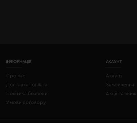
ІНФОРМАЦІЯ
АКАУНТ
Про нас
Акаунт
Доставка і оплата
Замовлення
Політика безпеки
Акції та зни
Умови договору
Copyright © 2020–2026 Євробізнес Україна All Rights Reserved