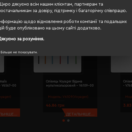
Щиро дякуємо всім нашим клієнтам, партнерам та
постачальникам за довіру, підтримку і багаторічну співпрацю.
Інформацію щодо відновлення роботи компанії та подальших
дій буде опубліковано на цьому сайті додатково.
Дякуємо за розуміння.
Більше не показувати.
imals
Олівець Voyager Відьма
Оліве
- V6567-00
мультикольоровий - V6109-00
- V76
yager)
Модель:
V6109(Voyager)
Мод
46.86 грн
3.83
ЬНІШЕ...
ДЕТАЛЬНІШЕ...