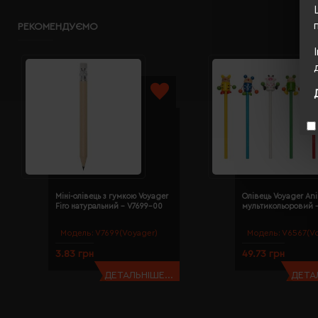
РЕКОМЕНДУЄМО
Міні-олівець з гумкою Voyager
Олівець Voyager Аn
Firo натуральний - V7699-00
мультикольоровий 
Модель:
V7699(Voyager)
Модель:
V6567(Vo
3.83 грн
49.73 грн
ДЕТАЛЬНІШЕ...
ДЕТАЛ