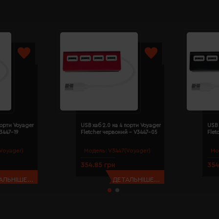
порти Voyager
USB хаб 2.0 на 4 порти Voyager
USB 
V3447-19
Fletcher червоний - V3447-05
Flet
Voyager)
Модель:
V3447(Voyager)
Мо
354.85 грн
354
АЛЬНІШЕ...
ДЕТАЛЬНІШЕ...