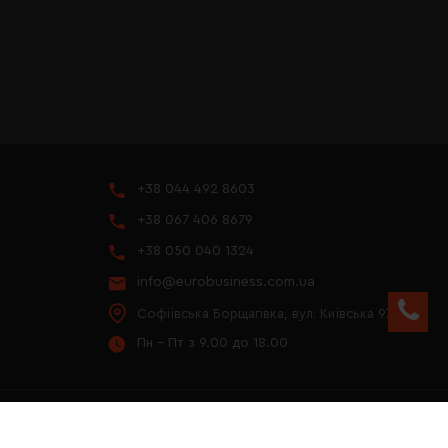
+38 044 492 8603
+38 067 406 8679
+38 050 040 1324
info@eurobusiness.com.ua
Софіївська Борщагівка, вул. Київська 97
Пн - Пт з 9.00 до 18.00