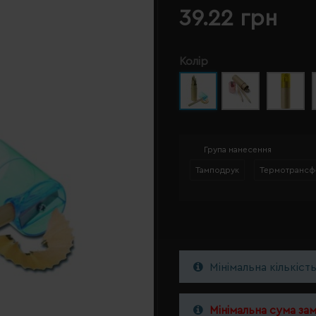
39.22 грн
Колір
Група нанесення
Тамподрук
Термотрансф
Мінімальна кількіст
Мінімальна сума за