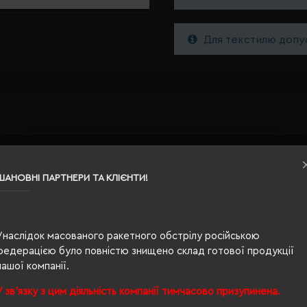
Для текстилю допус
2,7 x 10,3 см
ШАНОВНІ ПАРТНЕРИ ТА КЛІЄНТИ!
синій
0.029
Унаслідок масованого ракетного обстрілу російською
федерацією було повністю знищено склад готової продукції
картон, пластик, дерево
нашої компанії.
У зв'язку з цим діяльність компанії тимчасово призупинена.