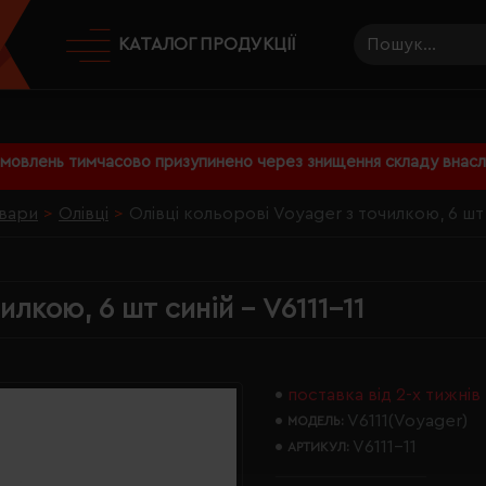
КАТАЛОГ ПРОДУКЦІЇ
амовлень тимчасово призупинено через знищення складу внаслі
вари
Олівці
Олівці кольорові Voyager з точилкою, 6 шт 
илкою, 6 шт синій - V6111-11
поставка від 2-х тижнів
V6111(Voyager)
МОДЕЛЬ:
V6111-11
АРТИКУЛ: