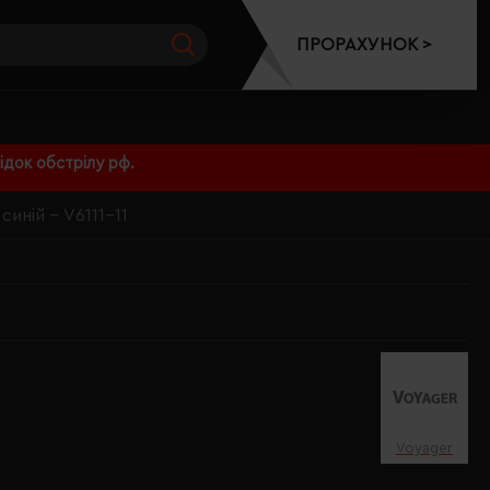
ПРОРАХУНОК >
док обстрілу рф.
синій - V6111-11
Voyager