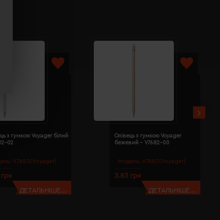
ць з гумкою Voyager білий
Олівець з гумкою Voyager
82-02
бежевий - V7682-00
ель:
V7682(Voyager)
Модель:
V7682(Voyager)
 грн
3.83 грн
ДЕТАЛЬНІШЕ...
ДЕТАЛЬНІШЕ...