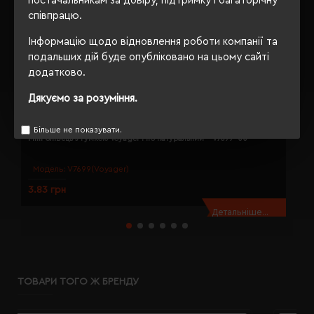
постачальникам за довіру, підтримку і багаторічну
співпрацю.
Інформацію щодо відновлення роботи компанії та
подальших дій буде опубліковано на цьому сайті
додатково.
Дякуємо за розуміння.
Більше не показувати.
Міні-олівець з гумкою Voyager Firo натуральний - V7699-00
О
Модель:
V7699(Voyager)
3.83 грн
4
Детальніше...
ТОВАРИ ТОГО Ж БРЕНДУ