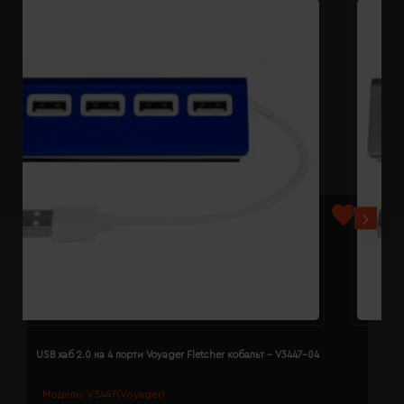
USB хаб 2.0 на 4 порти Voyager Fletcher кобальт - V3447-04
U
Модель:
V3447(Voyager)