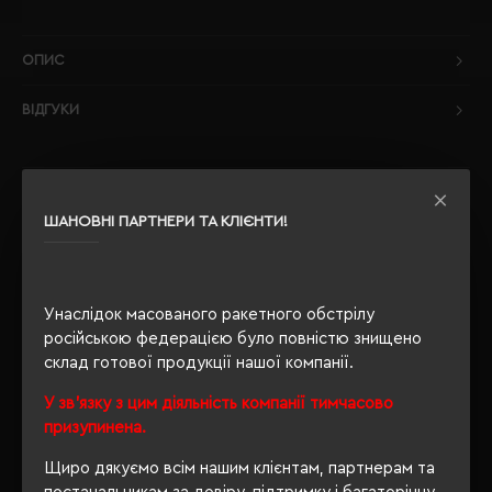
ОПИС
ВІДГУКИ
ШАНОВНІ ПАРТНЕРИ ТА КЛІЄНТИ!
РЕКОМЕНДУЄМО
Унаслідок масованого ракетного обстрілу
російською федерацією було повністю знищено
склад готової продукції нашої компанії.
У зв'язку з цим діяльність компанії тимчасово
призупинена.
Щиро дякуємо всім нашим клієнтам, партнерам та