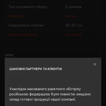
Тип головного убору
5-клинка
Люверси
метал
Окружність голови
55-57 см
Форма козирка
вигнутий
ОПИС
ВІДГУКИ
ШАНОВНІ ПАРТНЕРИ ТА КЛІЄНТИ!
Унаслідок масованого ракетного обстрілу
РЕКОМЕНДУЄМО
російською федерацією було повністю знищено
склад готової продукції нашої компанії.