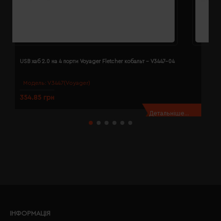
USB хаб 2.0 на 4 порти Voyager Fletcher кобальт - V3447-04
U
Модель:
V3447(Voyager)
354.85 грн
3
Детальніше...
ІНФОРМАЦІЯ