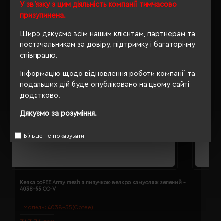
У зв'язку з цим діяльність компанії тимчасово
призупинена.
Щиро дякуємо всім нашим клієнтам, партнерам та
постачальникам за довіру, підтримку і багаторічну
співпрацю.
Інформацію щодо відновлення роботи компанії та
подальших дій буде опубліковано на цьому сайті
додатково.
Дякуємо за розуміння.
Більше не показувати.
Кепка coFEE Army mesh з липучкою велкро камуфляж зелений -
К
4038-55 CO-V
Модель:
4038-55(Cofee)