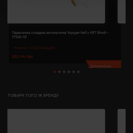
Парасолька складана автоматична Voyager Nell з rPET білий -
П
V7242-02
V
Модель:
V7242(Voyager)
835.94 грн
8
Детальніше...
ТОВАРИ ТОГО Ж БРЕНДУ