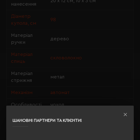
20 х 12 см, 10 х 3 см
нанесення
Діаметр
98
купола, см
Матеріал
дерево
ручки
Матеріал
скловолокно
спиць
Матеріал
метал
стрижня
Механізм
автомат
Особливості
чохол
ШАНОВНІ ПАРТНЕРИ ТА КЛІЄНТИ!
ОПИС