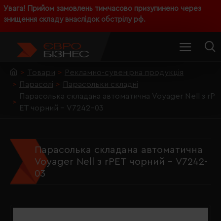
Увага! Прийом замовлень тимчасово призупинено через
знищення складу внаслідок обстрілу рф.
Товари
Рекламно-сувенірна продукція
Парасолі
Парасольки складні
Парасолька складана автоматична Voyager Nell з rP
ET чорний - V7242-03
Парасолька складана автоматична
Voyager Nell з rPET чорний - V7242-
03