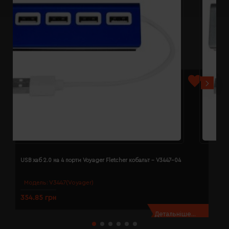
USB хаб 2.0 на 4 порти Voyager Fletcher кобальт - V3447-04
U
Модель:
V3447(Voyager)
354.85 грн
3
Детальніше...