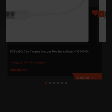
USB хаб 2.0 на 4 порти Voyager Fletcher кобальт - V3447-04
U
Модель:
V3447(Voyager)
354.85 грн
3
Детальніше...