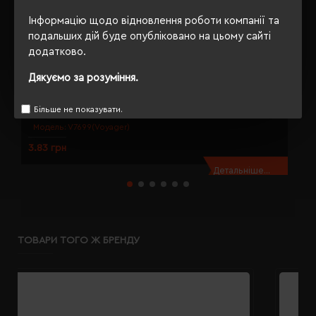
Інформацію щодо відновлення роботи компанії та
подальших дій буде опубліковано на цьому сайті
додатково.
Дякуємо за розуміння.
Міні-олівець з гумкою Voyager Firo натуральний - V7699-00
О
Більше не показувати.
Модель:
V7699(Voyager)
3.83 грн
4
Детальніше...
ТОВАРИ ТОГО Ж БРЕНДУ