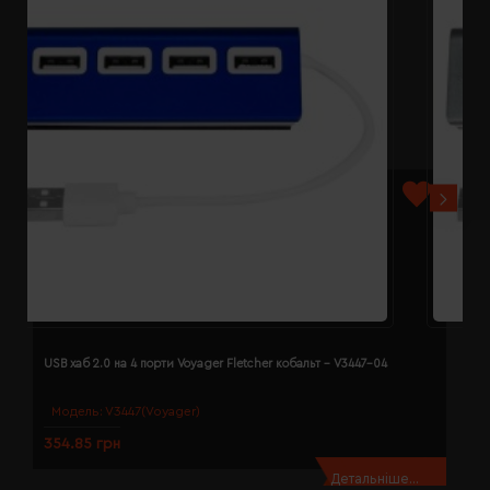
USB хаб 2.0 на 4 порти Voyager Fletcher кобальт - V3447-04
U
Модель:
V3447(Voyager)
354.85 грн
3
Детальніше...