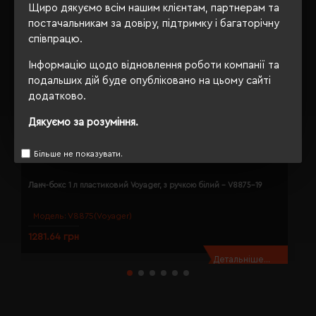
Щиро дякуємо всім нашим клієнтам, партнерам та
постачальникам за довіру, підтримку і багаторічну
співпрацю.
Інформацію щодо відновлення роботи компанії та
подальших дій буде опубліковано на цьому сайті
додатково.
Дякуємо за розуміння.
Більше не показувати.
Л
Ланч-бокс 1 л пластиковий Voyager, з ручкою білий - V8875-19
с
Модель:
V8875(Voyager)
1281.64 грн
3
Детальніше...