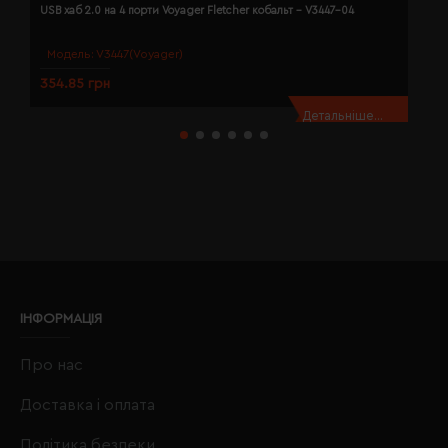
USB хаб 2.0 на 4 порти Voyager Fletcher кобальт - V3447-04
U
Модель:
V3447(Voyager)
354.85 грн
3
Детальніше...
ІНФОРМАЦІЯ
Про нас
Доставка і оплата
Політика безпеки