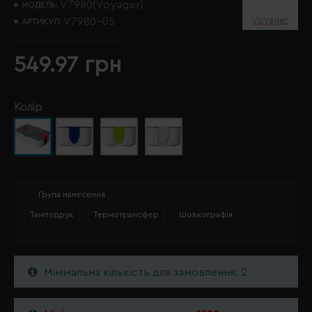
V7980(Voyager)
МОДЕЛЬ:
Voyager
V7980-05
АРТИКУЛ:
549.97 грн
Колір
Група нанесення
Тамподрук
Термотрансфер
Шовкографія
Мінімальна кількість для замовлення: 2