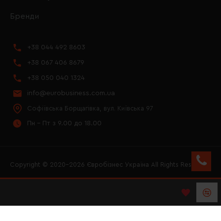
Бренди
+38 044 492 8603
+38 067 406 8679
+38 050 040 1324
info@eurobusiness.com.ua
Софіївська Борщагівка, вул. Київська 97
Пн - Пт з 9.00 до 18.00
Copyright © 2020–2026 Євробізнес Україна All Rights Reserved
FACEBOOK
INSTAGRAM
YOUTUBE
LOGO ЄВРОБІЗНЕС
УКРАЇНА