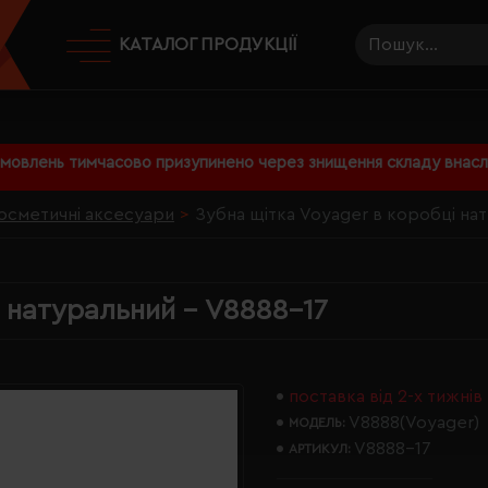
КАТАЛОГ ПРОДУКЦІЇ
амовлень тимчасово призупинено через знищення складу внаслі
осметичні аксесуари
Зубна щітка Voyager в коробці на
і натуральний - V8888-17
поставка від 2-х тижнів
V8888(Voyager)
МОДЕЛЬ:
V8888-17
АРТИКУЛ: