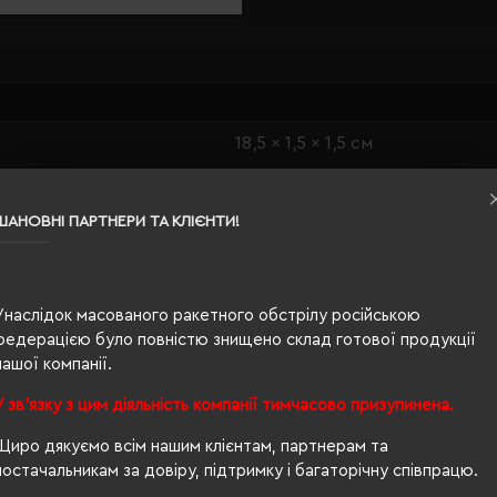
18,5 x 1,5 x 1,5 см
натуральний
ШАНОВНІ ПАРТНЕРИ ТА КЛІЄНТИ!
бамбук
4 х 0.8 см, 5 х 2.5 см
Унаслідок масованого ракетного обстрілу російською
федерацією було повністю знищено склад готової продукції
нашої компанії.
У зв'язку з цим діяльність компанії тимчасово призупинена.
Щиро дякуємо всім нашим клієнтам, партнерам та
постачальникам за довіру, підтримку і багаторічну співпрацю.