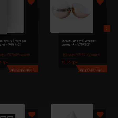
ам для губ Voyager
Бальзам для губ Voyager
вий - V0764-21
рожевий - V7998-21
ель:
V0764(Voyager)
Модель:
V7998(Voyager)
6 грн
75.55 грн
ДЕТАЛЬНІШЕ...
ДЕТАЛЬНІШЕ...