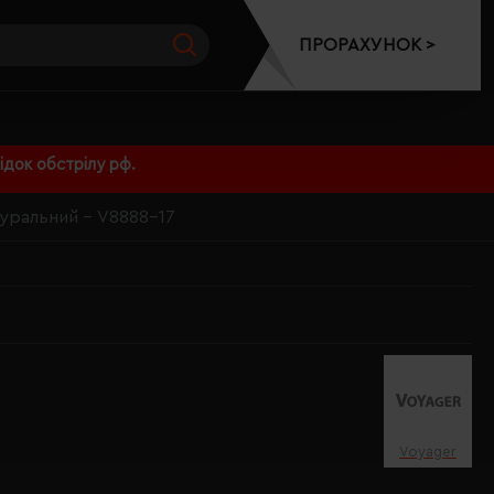
ПРОРАХУНОК >
док обстрілу рф.
туральний - V8888-17
Voyager