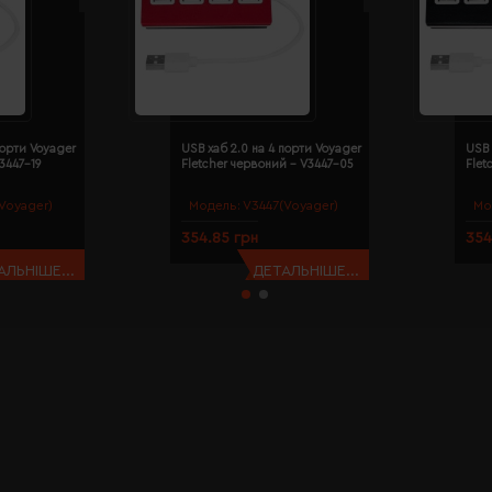
порти Voyager
USB хаб 2.0 на 4 порти Voyager
USB 
V3447-19
Fletcher червоний - V3447-05
Flet
Voyager)
Модель:
V3447(Voyager)
Мо
354.85 грн
354
АЛЬНІШЕ...
ДЕТАЛЬНІШЕ...