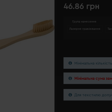
46.86 грн
Група нанесення
Лазерне гравіювання
Та
Мінімальна кількіст
Мінімальна сума за
Для текстилю допус