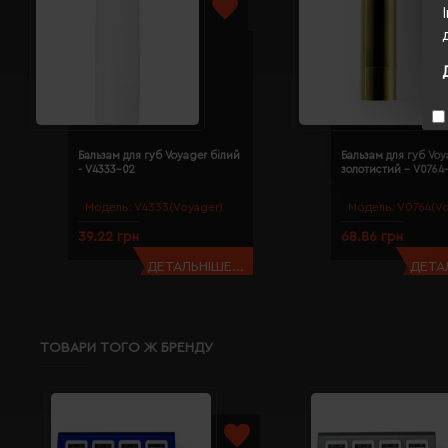
Бальзам для губ Voyager білий
Бальзам для губ Voy
- V4333-02
золотистий - V0764
Модель:
V4333(Voyager)
Модель:
V0764(Vo
39.22 грн
68.86 грн
ДЕТАЛЬНІШЕ...
ДЕТАЛ
ТОВАРИ ТОГО Ж БРЕНДУ