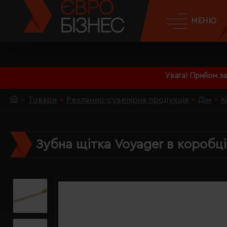
МЕНЮ
Увага! Прийом з
Товари
Рекламно-сувенірна продукція
Дім
К
Зубна щітка Voyager в коробц