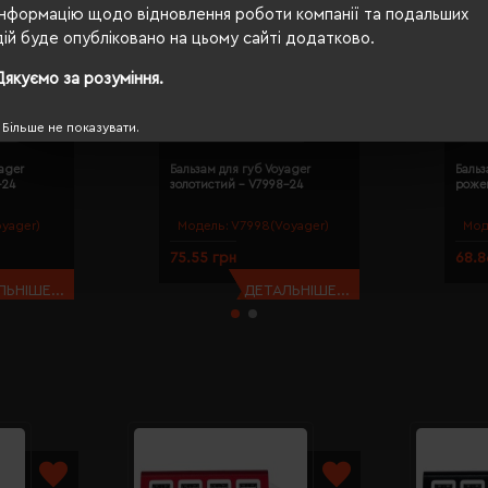
Інформацію щодо відновлення роботи компанії та подальших
дій буде опубліковано на цьому сайті додатково.
Дякуємо за розуміння.
Більше не показувати.
ager
Бальзам для губ Voyager
Бальз
-24
золотистий - V7998-24
роже
yager)
Модель:
V7998(Voyager)
Мод
75.55 грн
68.8
ЬНІШЕ...
ДЕТАЛЬНІШЕ...