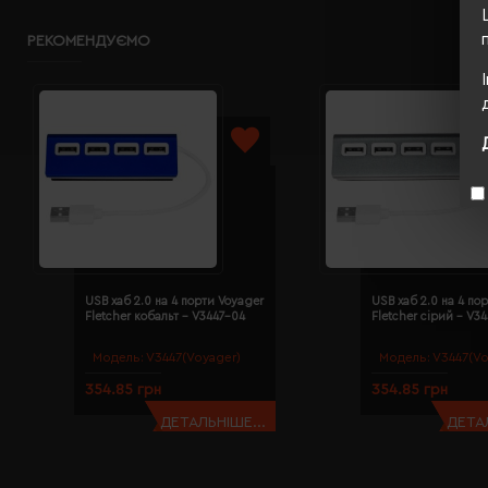
РЕКОМЕНДУЄМО
USB хаб 2.0 на 4 порти Voyager
USB хаб 2.0 на 4 по
Fletcher кобальт - V3447-04
Fletcher сірий - V34
Модель:
V3447(Voyager)
Модель:
V3447(Vo
354.85 грн
354.85 грн
ДЕТАЛЬНІШЕ...
ДЕТАЛ