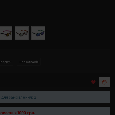
мподрук
Шовкографія
ь для замовлення: 2
мовлення 1000 грн.