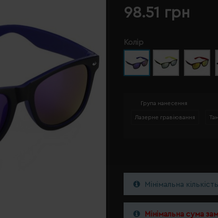
98.51 грн
Колір
Група нанесення
Лазерне гравіювання
Та
Мінімальна кількіст
Мінімальна сума за