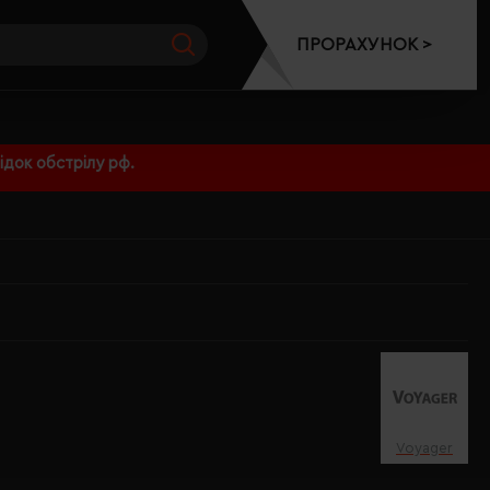
ПРОРАХУНОК >
док обстрілу рф.
Voyager