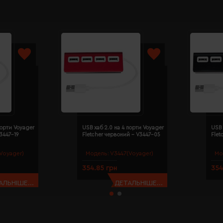
порти Voyager
USB хаб 2.0 на 4 порти Voyager
USB 
V3447-19
Fletcher червоний - V3447-05
Flet
Voyager)
Модель:
V3447(Voyager)
Мо
354.85 грн
354
АЛЬНІШЕ...
ДЕТАЛЬНІШЕ...