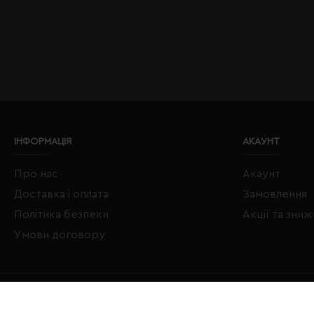
ІНФОРМАЦІЯ
АКАУНТ
Про нас
Акаунт
Доставка і оплата
Замовлення
Політика безпеки
Акції та зни
Умови договору
Copyright © 2020–2026 Євробізнес Україна All Rights Reserved