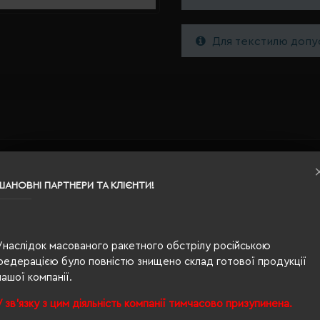
Для текстилю допус
14,6 x 4,8 x 14,5 см
ШАНОВНІ ПАРТНЕРИ ТА КЛІЄНТИ!
кобальт
0.033
Унаслідок масованого ракетного обстрілу російською
федерацією було повністю знищено склад готової продукції
PC
нашої компанії.
У зв'язку з цим діяльність компанії тимчасово призупинена.