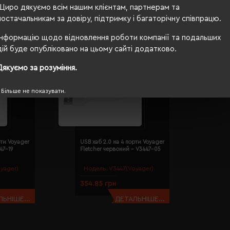
Щиро дякуємо всім нашим клієнтам, партнерам та
постачальникам за довіру, підтримку і багаторічну співпрацю.
Інформацію щодо відновлення роботи компанії та подальших
дій буде опубліковано на цьому сайті додатково.
Дякуємо за розуміння.
Більше не показувати.
рти Voyager
USB хаб 2.0 на 4 порти Voyager
47-19
Fletcher червоний - V3447-05
yager)
Модель:
V3447(Voyager)
354.85 грн
ЬНІШЕ...
ДЕТАЛЬНІШЕ...