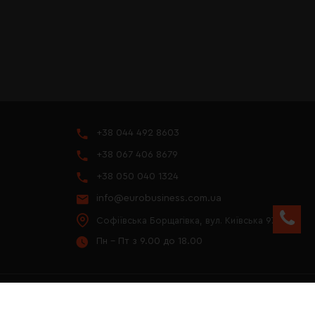
+38 044 492 8603
+38 067 406 8679
+38 050 040 1324
info@eurobusiness.com.ua
Софіївська Борщагівка, вул. Київська 97
Пн - Пт з 9.00 до 18.00