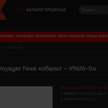
КАТАЛОГ ПРОДУКЦІЇ
амовлень тимчасово призупинено через знищення складу внаслі
т - V9676-04
oyager Fessi кобальт - V9676-04
поставка від 2-х тижнів
V9676(Voyager)
МОДЕЛЬ:
V9676-04
АРТИКУЛ: