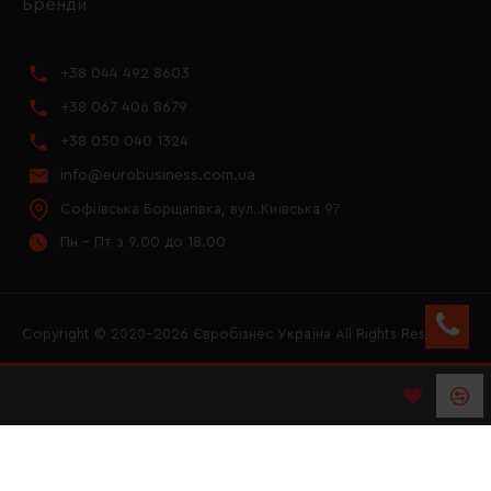
Бренди
+38 044 492 8603
+38 067 406 8679
+38 050 040 1324
info@eurobusiness.com.ua
Софіївська Борщагівка, вул. Київська 97
Пн - Пт з 9.00 до 18.00
Copyright © 2020–2026 Євробізнес Україна All Rights Reserved
FACEBOOK
INSTAGRAM
YOUTUBE
LOGO ЄВРОБІЗНЕС
УКРАЇНА