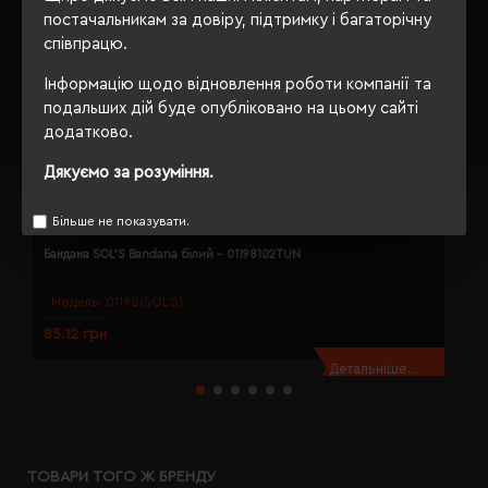
постачальникам за довіру, підтримку і багаторічну
співпрацю.
Інформацію щодо відновлення роботи компанії та
подальших дій буде опубліковано на цьому сайті
додатково.
Дякуємо за розуміння.
Більше не показувати.
Бандана SOL'S Bandana білий - 01198102TUN
Б
Модель:
01198(SOL’S)
85.12 грн
8
Детальніше...
ТОВАРИ ТОГО Ж БРЕНДУ