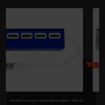
USB хаб 2.0 на 4 порти Voyager Fletcher кобальт - V3447-04
U