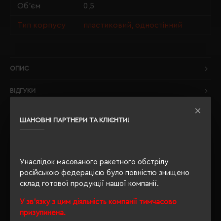
Об'єм
0,5
Тип корпусу
пластиковий, одностінний
ОПИС
ВІДГУКИ
ШАНОВНІ ПАРТНЕРИ ТА КЛІЄНТИ!
РЕКОМЕНДУЄМО
Унаслідок масованого ракетного обстрілу
російською федерацією було повністю знищено
склад готової продукції нашої компанії.
У зв'язку з цим діяльність компанії тимчасово
призупинена.