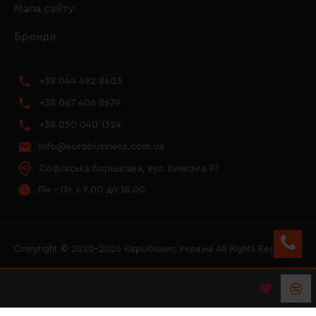
Мапа сайту
Бренди
+38 044 492 8603
+38 067 406 8679
+38 050 040 1324
info@eurobusiness.com.ua
Софіївська Борщагівка, вул. Київська 97
Пн - Пт з 9.00 до 18.00
Copyright © 2020–2026 Євробізнес Україна All Rights Reserved
FACEBOOK
INSTAGRAM
YOUTUBE
LOGO ЄВРОБІЗНЕС