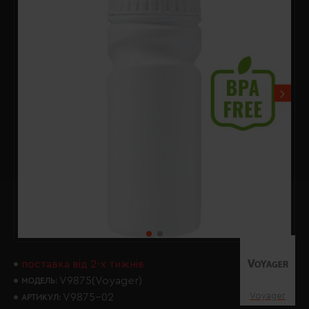
поставка від 2-х тижнів
V9875(Voyager)
МОДЕЛЬ:
Voyager
V9875-02
АРТИКУЛ: