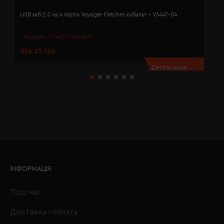
USB хаб 2.0 на 4 порти Voyager Fletcher кобальт - V3447-04
U
Модель:
V3447(Voyager)
354.85 грн
3
Детальніше...
ІНФОРМАЦІЯ
Про нас
Доставка і оплата