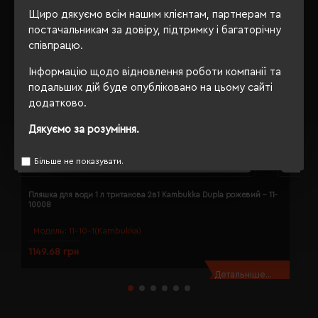
Щиро дякуємо всім нашим клієнтам, партнерам та
постачальникам за довіру, підтримку і багаторічну
співпрацю.
Інформацію щодо відновлення роботи компанії та
подальших дій буде опубліковано на цьому сайті
додатково.
Дякуємо за розуміння.
Більше не показувати.
Пляшка для води 1 л тританова 2в1 Kambukka Dupla рожевий - 11-
П
10008
1
Модель:
11-10-1(Kambukka)
1149.68 грн
1
Детальніше...