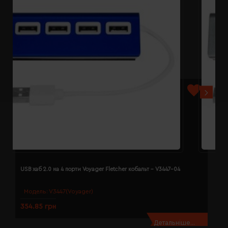
USB хаб 2.0 на 4 порти Voyager Fletcher кобальт - V3447-04
U
Модель:
V3447(Voyager)
354.85 грн
3
Детальніше...