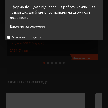
Інформацію щодо відновлення роботи компанії та
подальших дій буде опубліковано на цьому сайті
додатково.
Дякуємо за розуміння.
Блендер електричний з чашкою 320 мл Voyager, пластиковий
В
чорний - V5821-03
Більше не показувати.
Модель:
V5821(Voyager)
2424.61 грн
2
Детальніше...
ТОВАРИ ТОГО Ж БРЕНДУ