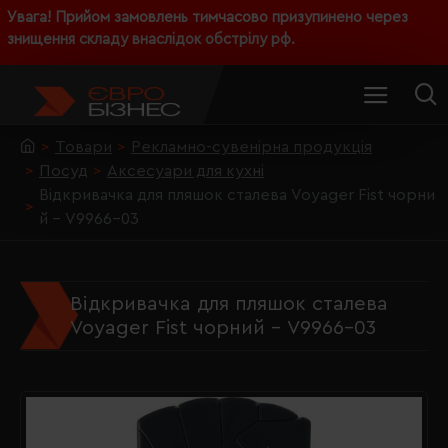
Увага! Прийом замовлень тимчасово призупинено через
знищення складу внаслідок обстрілу рф.
Товари
Рекламно-сувенірна продукція
Посуд
Аксесуари для кухні
Відкривачка для пляшок сталева Voyager Fist чорни
й - V9966-03
Відкривачка для пляшок сталева
Voyager Fist чорний - V9966-03