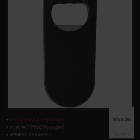
поставка від 2-х тижнів
V9966(Voyager)
МОДЕЛЬ:
Voyager
V9966-03
АРТИКУЛ: