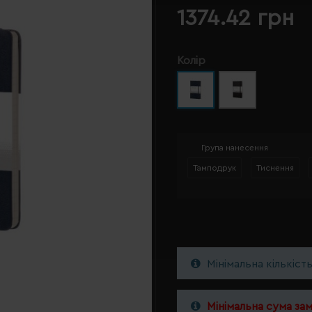
1374.42 грн
Колір
Група нанесення
Тамподрук
Тиснення
Мінімальна кількіст
Мінімальна сума за