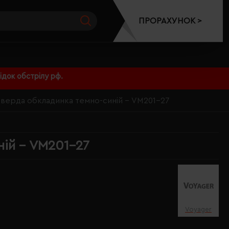
ПРОРАХУНОК >
док обстрілу рф.
 тверда обкладинка темно-синій - VM201-27
ній - VM201-27
Voyager