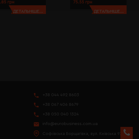
.85 грн
75.55 грн
ДЕТАЛЬНІШЕ...
ДЕТАЛЬНІШЕ...
+38 044 492 8603
+38 067 406 8679
+38 050 040 1324
info@eurobusiness.com.ua
Софіївська Борщагівка, вул. Київська 97