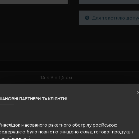
Для текстилю допус
14 x 9 x 1,5 см
темно-синій
ШАНОВНІ ПАРТНЕРИ ТА КЛІЄНТИ!
0.163
папір, картон, поліпропілен
Унаслідок масованого ракетного обстрілу російською
192
федерацією було повністю знищено склад готової продукції
лінія
нашої компанії.