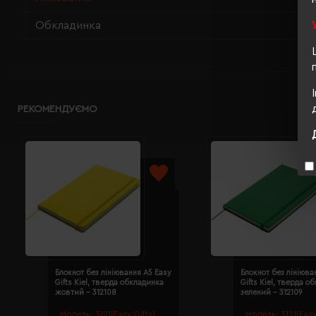
Обкладинка
РЕКОМЕНДУЄМО
Блокнот без лініювання A5 Easy
Блокнот без лініюва
Gifts Kiel, тверда обкладинка
Gifts Kiel, тверда о
жовтий - 312108
зелений - 312109
Модель:
3121(Easy Gifts)
Модель:
3121(Easy