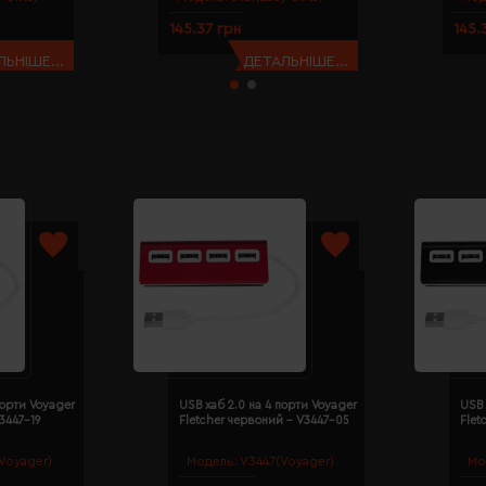
145.37 грн
145.
ЬНІШЕ...
ДЕТАЛЬНІШЕ...
порти Voyager
USB хаб 2.0 на 4 порти Voyager
USB 
V3447-19
Fletcher червоний - V3447-05
Flet
Voyager)
Модель:
V3447(Voyager)
Мо