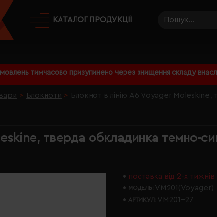
КАТАЛОГ ПРОДУКЦІЇ
амовлень тимчасово призупинено через знищення складу внаслі
вари
Блокноти
Блокнот в лінію А6 Voyager Moleskine,
leskine, тверда обкладинка темно-си
поставка від 2-х тижнів
VM201(Voyager)
МОДЕЛЬ:
VM201-27
АРТИКУЛ: