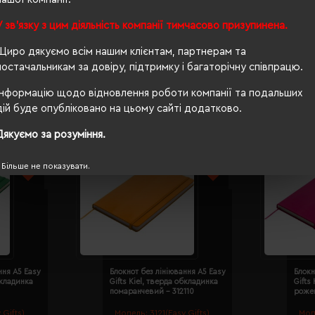
тверда
У зв'язку з цим діяльність компанії тимчасово призупинена.
Щиро дякуємо всім нашим клієнтам, партнерам та
постачальникам за довіру, підтримку і багаторічну співпрацю.
Інформацію щодо відновлення роботи компанії та подальших
дій буде опубліковано на цьому сайті додатково.
Дякуємо за розуміння.
Більше не показувати.
ння A5 Easy
Блокнот без лініювання A5 Easy
Блокн
бкладинка
Gifts Kiel, тверда обкладинка
Gifts
помаранчевий - 312110
рожев
 Gifts)
Модель:
3121(Easy Gifts)
Мод