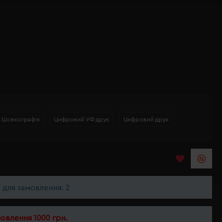
Шовкографія
Цифровий УФ друк
Цифровий друк
ь для замовлення: 2
мовлення 1000 грн.