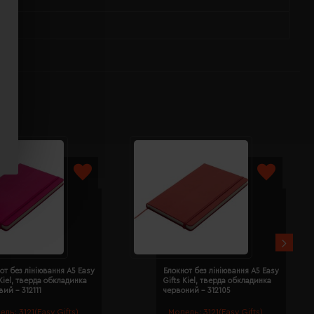
от без лініювання A5 Easy
Блокнот без лініювання A5 Easy
 Kiel, тверда обкладинка
Gifts Kiel, тверда обкладинка
ий - 312111
червоний - 312105
ель:
3121(Easy Gifts)
Модель:
3121(Easy Gifts)