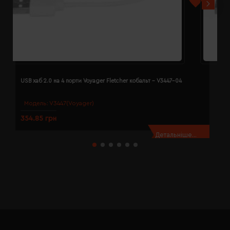
USB хаб 2.0 на 4 порти Voyager Fletcher кобальт - V3447-04
U
Модель:
V3447(Voyager)
354.85 грн
3
Детальніше...