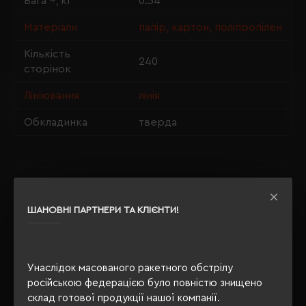
Вага ~, кг
0.34
Матеріали
папір, картон, поліпропілен
Кількість
240
сторінок
Лініювання
лінія
Обкладинка
тверда
ОПИС
ШАНОВНІ ПАРТНЕРИ ТА КЛІЄНТИ!
ВІДГУКИ
Унаслідок масованого ракетного обстрілу
російською федерацією було повністю знищено
РЕКОМЕНДУЄМО
склад готової продукції нашої компанії.