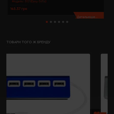
Модель:
3121(Easy Gifts)
145.37 грн
1
Детальніше...
ТОВАРИ ТОГО Ж БРЕНДУ