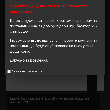
У зв'язку з цим діяльність компанії тимчасово
призупинена.
Щиро дякуємо всім нашим клієнтам, партнерам та
постачальникам за довіру, підтримку і багаторічну
співпрацю.
Інформацію щодо відновлення роботи компанії та
подальших дій буде опубліковано на цьому сайті
додатково.
Дякуємо за розуміння.
Більше не показувати.
Блокнот без лініювання A5 Easy Gifts Kiel, тверда обкладинка
Б
жовтий - 312108
з