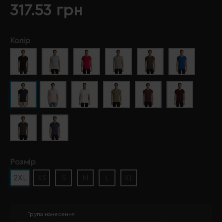
317.53 грн
Колір
Розмір
2XL
XS
S
M
L
XL
Група нанесення