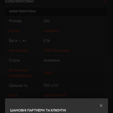
ХАРАКТЕРИСТИКИ
ХАРАКТЕРИСТИКИ
Розмір
2XL
Колір
кобальт
Вага ~, кг
0.16
Матеріали
100% бавовна
Стать
чоловіча
Довжина/
78/61
Напівобхват
Щільність
150 г/м²
Крій
приталений
OEKO-TEX® Standard 100, PETA-
Сертифікація
ШАНОВНІ ПАРТНЕРИ ТА КЛІЄНТИ!
Approved Vegan