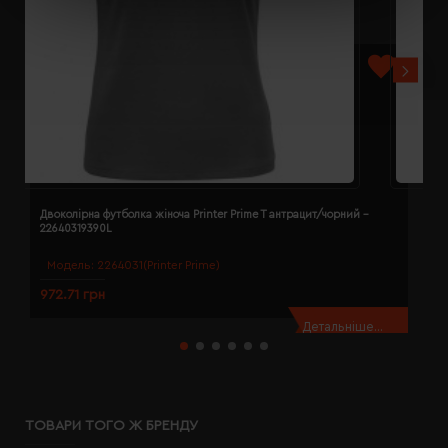
Двоколірна футболка жіноча Printer Prime T антрацит/чорний -
Д
22640319390L
2
Модель:
2264031(Printer Prime)
972.71 грн
9
Детальніше...
ТОВАРИ ТОГО Ж БРЕНДУ