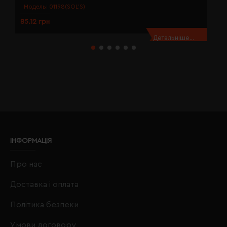
Модель:
01198(SOL’S)
85.12 грн
8
Детальніше...
ІНФОРМАЦІЯ
Про нас
Доставка і оплата
Політика безпеки
Умови договору