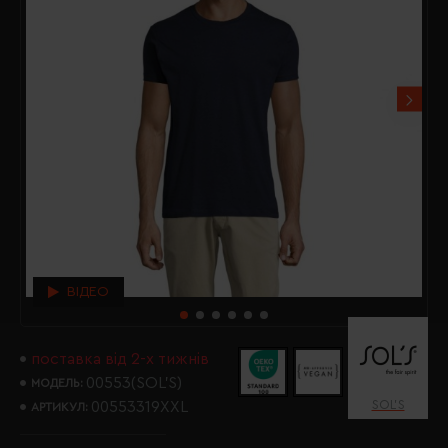
ВІДЕО
поставка від 2-х тижнів
00553(SOL’S)
МОДЕЛЬ:
SOL’S
00553319XXL
АРТИКУЛ: