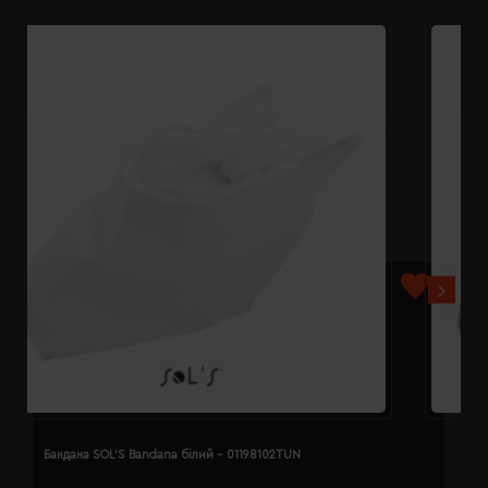
Бандана SOL'S Bandana білий - 01198102TUN
Б