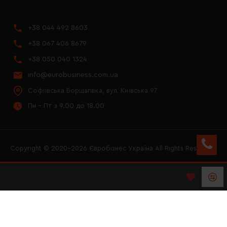
+38 044 492 8603
+38 067 406 8679
+38 050 040 1324
info@eurobusiness.com.ua
Софіївська Борщагівка, вул. Київська 97
Пн - Пт з 9.00 до 18.00
Copyright © 2020–2026 Євробізнес Україна All Rights Reserved
FACEBOOK
INSTAGRAM
YOUTUBE
LOGO ЄВРОБІЗНЕС
УКРАЇНА