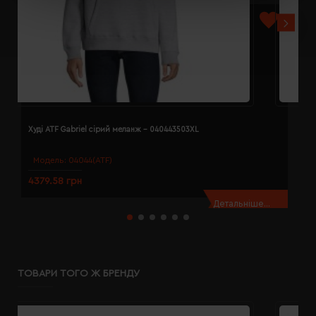
Худі ATF Gabriel сірий меланж - 040443503XL
Х
Модель:
04044(ATF)
4379.58 грн
4
Детальніше...
ТОВАРИ ТОГО Ж БРЕНДУ