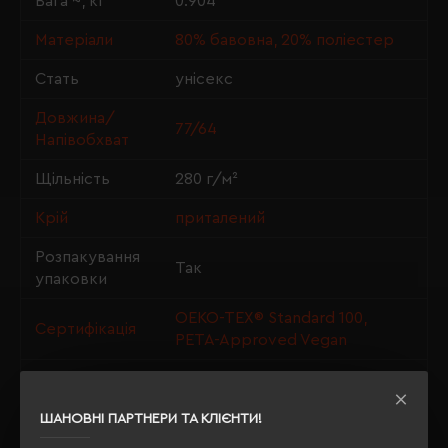
Вага ~, кг
0.904
Матеріали
80% бавовна, 20% поліестер
Стать
унісекс
Довжина/
77/64
Напівобхват
Щільність
280 г/м²
Крій
приталений
Розпакування
Так
упаковки
OEKO-TEX® Standard 100,
Сертифікація
PETA-Approved Vegan
Утеплення з
так
флісу
ШАНОВНІ ПАРТНЕРИ ТА КЛІЄНТИ!