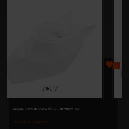
Бандана SOL'S Bandana білий - 01198102TUN
Б
Модель:
01198(SOL’S)