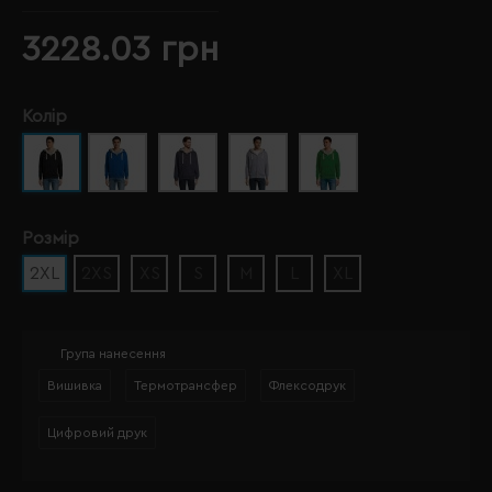
3228.03 грн
Колір
Розмір
2XL
2XS
XS
S
M
L
XL
Група нанесення
Вишивка
Термотрансфер
Флексодрук
Цифровий друк