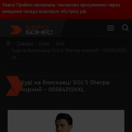
Увага! Прийом замовлень тимчасово призупинено через
знищення складу внаслідок обстрілу рф.
Товари
Одяг
Худі
Худі на блискавці SOL'S Sherpa чорний - 00584312X
XL
Худі на блискавці SOL'S Sherpa
чорний - 00584312XXL