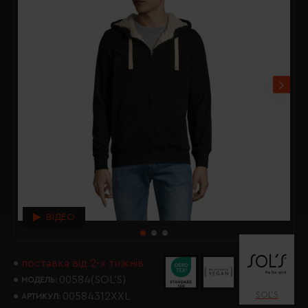
ВІДЕО
поставка від 2-х тижнів
00584(SOL’S)
МОДЕЛЬ:
SOL’S
00584312XXL
АРТИКУЛ: