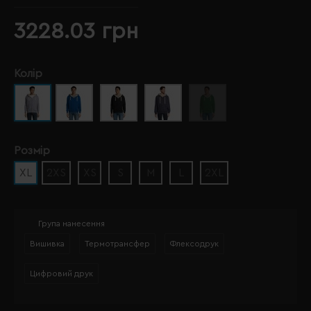
3228.03 грн
Колір
Розмір
XL
2XS
XS
S
M
L
2XL
Група нанесення
Вишивка
Термотрансфер
Флексодрук
Цифровий друк