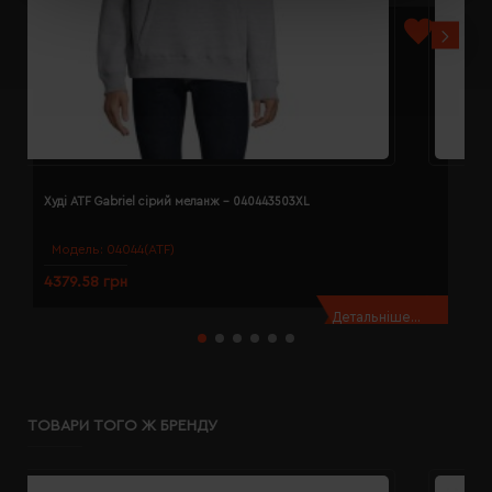
Худі ATF Gabriel сірий меланж - 040443503XL
Х
Модель:
04044(ATF)
4379.58 грн
4
Детальніше...
ТОВАРИ ТОГО Ж БРЕНДУ