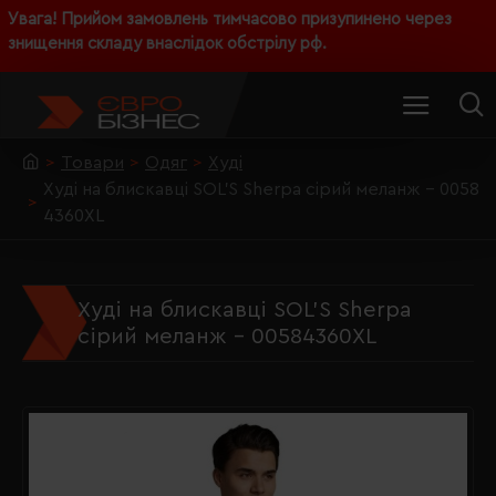
Увага! Прийом замовлень тимчасово призупинено через
знищення складу внаслідок обстрілу рф.
Товари
Одяг
Худі
Худі на блискавці SOL'S Sherpa сірий меланж - 0058
4360XL
Худі на блискавці SOL'S Sherpa
сірий меланж - 00584360XL