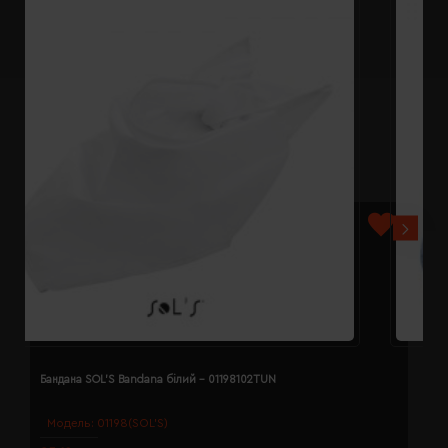
Бандана SOL'S Bandana білий - 01198102TUN
Б
Модель:
01198(SOL’S)