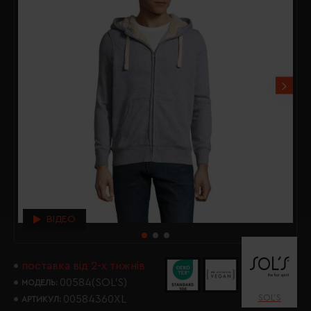
ВІДЕО
поставка від 2-х тижнів
00584(SOL’S)
МОДЕЛЬ:
SOL’S
00584360XL
АРТИКУЛ: