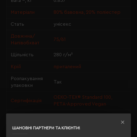
Вага ~, кг
0.857
Матеріали
80% бавовна, 20% поліестер
Стать
унісекс
Довжина/
75/61
Напівобхват
Щільність
280 г/м²
Крій
приталений
Розпакування
Так
упаковки
OEKO-TEX® Standard 100,
Сертифікація
PETA-Approved Vegan
Утеплення з
так
флісу
ШАНОВНІ ПАРТНЕРИ ТА КЛІЄНТИ!