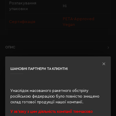
Розпакування
Ні
упаковки
PETA-Approved
Сертифікація
Vegan
ОПИС
ВІДГУКИ
ШАНОВНІ ПАРТНЕРИ ТА КЛІЄНТИ!
РЕКОМЕНДУЄМО
Унаслідок масованого ракетного обстрілу
російською федерацією було повністю знищено
склад готової продукції нашої компанії.
У зв'язку з цим діяльність компанії тимчасово