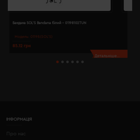
Бандана SOL'S Bandana білий - 01198102TUN
Б
Модель:
01198(SOL’S)
85.12 грн
8
Детальніше...
ІНФОРМАЦІЯ
Про нас