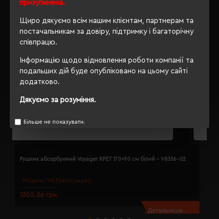
призупинена.
Щиро дякуємо всім нашим клієнтам, партнерам та
постачальникам за довіру, підтримку і багаторічну
співпрацю.
Інформацію щодо відновлення роботи компанії та
подальших дій буде опубліковано на цьому сайті
додатково.
Дякуємо за розуміння.
Більше не показувати.
Рушник абсорбуючий Voyager RPET 170x90 см білий - V8356-02
Р
Модель:
V8356(Voyager)
1305.56 грн
1
Детальніше...