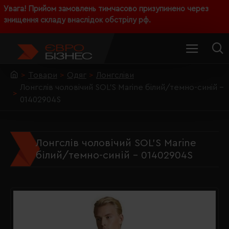
Увага! Прийом замовлень тимчасово призупинено через
знищення складу внаслідок обстрілу рф.
Товари
Одяг
Лонгсліви
Лонгслів чоловічий SOL'S Marine білий/темно-синій -
01402904S
Лонгслів чоловічий SOL'S Marine
білий/темно-синій - 01402904S