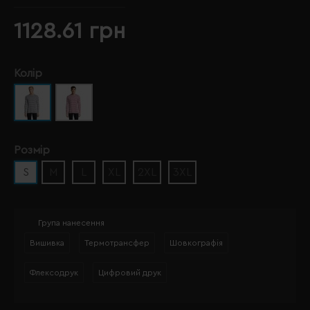
1128.61 грн
Колір
Розмір
S
M
L
XL
2XL
3XL
Група нанесення
Вишивка
Термотрансфер
Шовкографія
Флексодрук
Цифровий друк