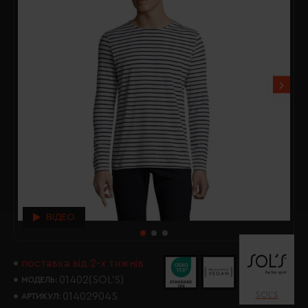
ВІДЕО
поставка від 2-х тижнів
01402(SOL’S)
МОДЕЛЬ:
SOL’S
01402904S
АРТИКУЛ: