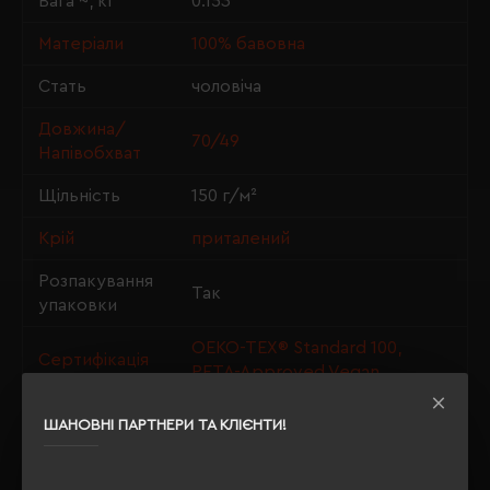
Вага ~, кг
0.153
Матеріали
100% бавовна
Стать
чоловіча
Довжина/
70/49
Напівобхват
Щільність
150 г/м²
Крій
приталений
Розпакування
Так
упаковки
OEKO-TEX® Standard 100,
Сертифікація
PETA-Approved Vegan
ШАНОВНІ ПАРТНЕРИ ТА КЛІЄНТИ!
ОПИС