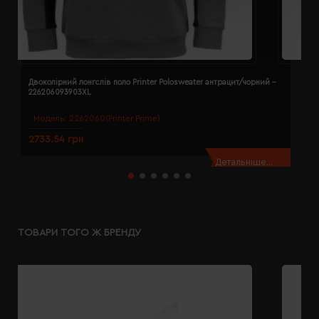
Двоколірний лонгслів поло Printer Polosweater антрацит/чорний -
Д
226206093903XL
2
Модель:
2262060(Printer Prime)
2733.54 грн
2
Детальніше...
ТОВАРИ ТОГО Ж БРЕНДУ