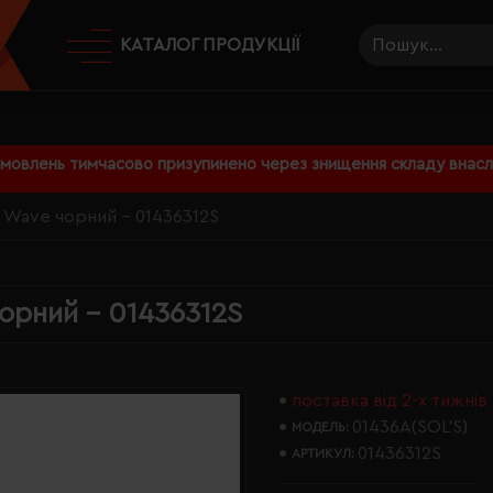
КАТАЛОГ ПРОДУКЦІЇ
амовлень тимчасово призупинено через знищення складу внаслі
S Wave чорний - 01436312S
орний - 01436312S
поставка від 2-х тижнів
01436A(SOL’S)
МОДЕЛЬ:
01436312S
АРТИКУЛ: