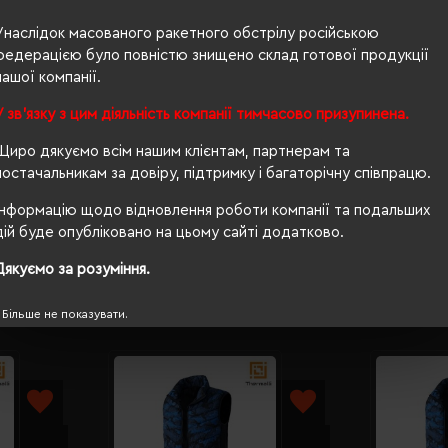
Унаслідок масованого ракетного обстрілу російською
180 г/м²
федерацією було повністю знищено склад готової продукції
п/е пакет
нашої компанії.
приталений
У зв'язку з цим діяльність компанії тимчасово призупинена.
Щиро дякуємо всім нашим клієнтам, партнерам та
PETA-Approved Vegan
постачальникам за довіру, підтримку і багаторічну співпрацю.
ні
Інформацію щодо відновлення роботи компанії та подальших
дій буде опубліковано на цьому сайті додатково.
Дякуємо за розуміння.
Більше не показувати.