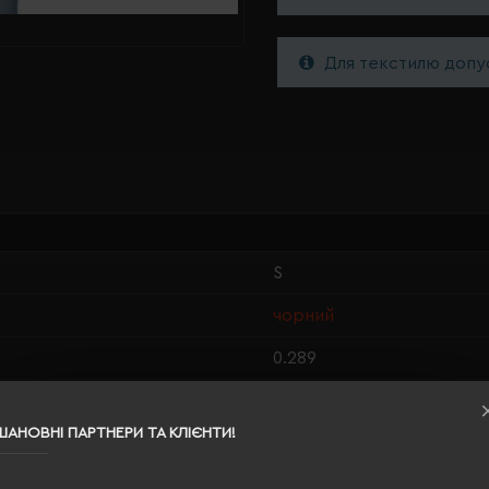
Для текстилю допус
S
чорний
0.289
100% нейлон
ШАНОВНІ ПАРТНЕРИ ТА КЛІЄНТИ!
чоловіча
68/55