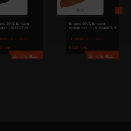
ана SOL'S Bandana
Бандана SOL'S Bandana
льт - 01198319TUN
помаранчевий - 01198400TUN
дель:
01198(SOL’S)
Модель:
01198(SOL’S)
12 грн
85.12 грн
ДЕТАЛЬНІШЕ...
ДЕТАЛЬНІШЕ...