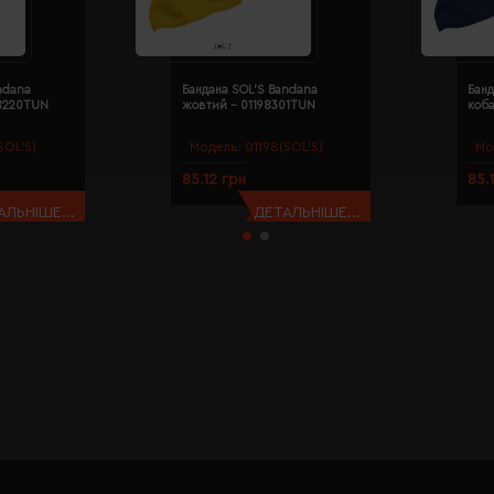
ndana
Бандана SOL'S Bandana
Банд
98220TUN
жовтий - 01198301TUN
коба
SOL’S)
Модель:
01198(SOL’S)
Мо
85.12 грн
85.
АЛЬНІШЕ...
ДЕТАЛЬНІШЕ...