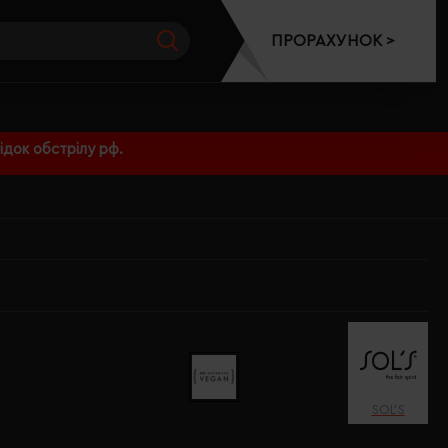
ПРОРАХУНОК >
док обстрілу рф.
SOL’S