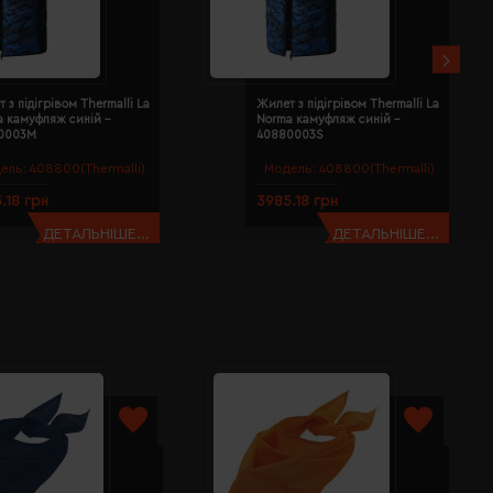
 з підігрівом Thermalli La
Жилет з підігрівом Thermalli La
a камуфляж синій -
Norma камуфляж синій -
0003M
40880003S
ель:
408800(Thermalli)
Модель:
408800(Thermalli)
.18 грн
3985.18 грн
ДЕТАЛЬНІШЕ...
ДЕТАЛЬНІШЕ...