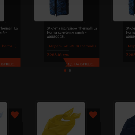
hermalli La
Жилет з підігрівом Thermalli La
Жилет
ій -
Norma камуфляж синій -
Norm
40880003L
4088
hermalli)
Модель:
408800(Thermalli)
Мод
3985.18 грн
3985
ЬНІШЕ...
ДЕТАЛЬНІШЕ...