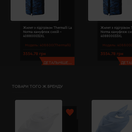
Жилет з підігрівом Thermalli La
Жилет з підігрівом T
Norma камуфляж синій -
Norma камуфляж син
408800032XL
408800033XL
Модель:
408800(Thermalli)
Модель:
408800(T
3554.78 грн
3554.78 грн
ДЕТАЛЬНІШЕ...
ДЕТАЛ
ТОВАРИ ТОГО Ж БРЕНДУ