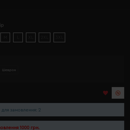
ір
M
L
XL
2XL
3XL
Шеврон
ь для замовлення: 2
мовлення 1000 грн.