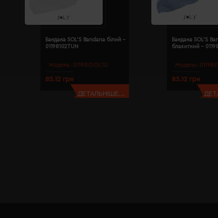
Бандана SOL'S Bandana білий -
Бандана SOL'S Ba
01198102TUN
блакитний - 011
Модель:
01198(SOL’S)
Модель:
01198(
85.12 грн
85.12 грн
ДЕТАЛЬНІШЕ...
ДЕТ