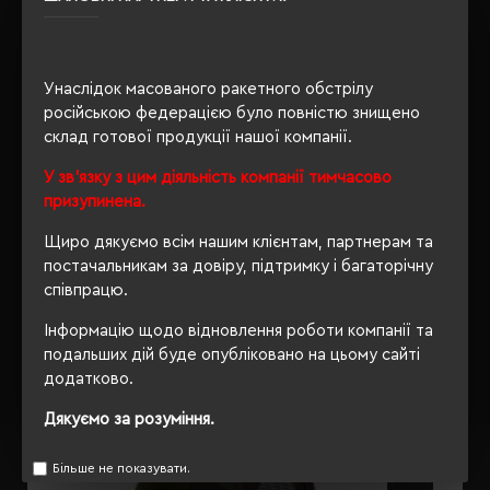
Форма козирка
вигнутий
Унаслідок масованого ракетного обстрілу
ОПИС
російською федерацією було повністю знищено
склад готової продукції нашої компанії.
ВІДГУКИ
У зв'язку з цим діяльність компанії тимчасово
призупинена.
Щиро дякуємо всім нашим клієнтам, партнерам та
постачальникам за довіру, підтримку і багаторічну
РЕКОМЕНДУЄМО
співпрацю.
Інформацію щодо відновлення роботи компанії та
подальших дій буде опубліковано на цьому сайті
додатково.
Дякуємо за розуміння.
Більше не показувати.