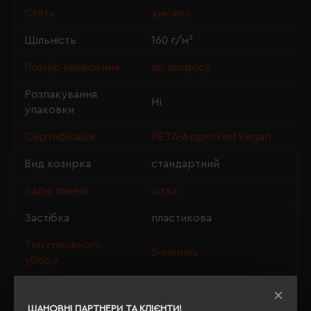
Стать
унісекс
Щільність
160 г/м²
Розмір нанесення
по запросу
Розпакування
Ні
упаковки
Сертифікація
PETA-Approved Vegan
Вид козирка
стандартний
Задні панелі
сітка
Застібка
пластикова
Тип головного
5-клинка
убору
Окружність голови
56-58 см
ШАНОВНІ ПАРТНЕРИ ТА КЛІЄНТИ!