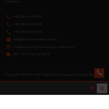
Бренди
+38 044 492 8603
+38 067 406 8679
+38 050 040 1324
info@eurobusiness.com.ua
Софіївська Борщагівка, вул. Київська 97
Пн - Пт з 9.00 до 18.00
Copyright © 2020–2026 Євробізнес Україна All Rights Reserved
FACEBOOK
INSTAGRAM
YOUTUBE
LOGO ЄВРОБІЗНЕС
УКРАЇНА