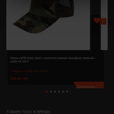
Кепка coFEE Army mesh з липучкою велкро камуфляж зелений -
К
4038-55 CO-V
Модель:
4038-55(Cofee)
343.36 грн
3
Детальніше...
ТОВАРИ ТОГО Ж БРЕНДУ