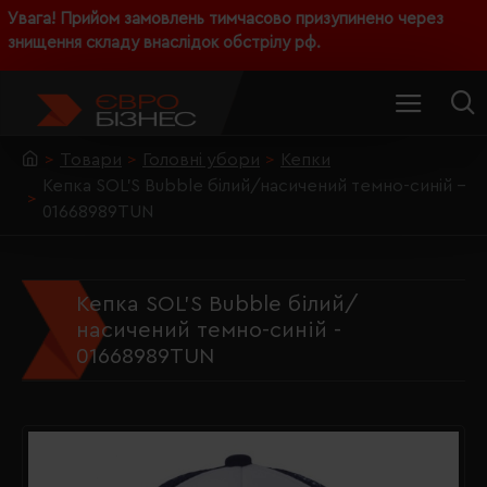
Увага! Прийом замовлень тимчасово призупинено через
знищення складу внаслідок обстрілу рф.
Товари
Головні убори
Кепки
Кепка SOL'S Bubble білий/насичений темно-синій -
01668989TUN
Кепка SOL'S Bubble білий/
насичений темно-синій -
01668989TUN