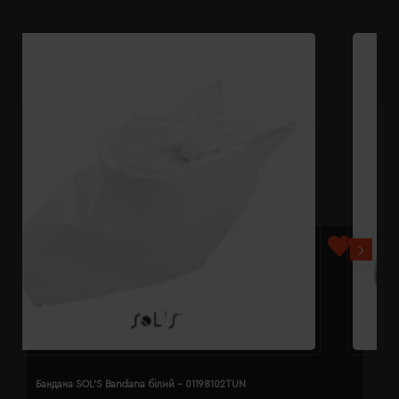
Бандана SOL'S Bandana білий - 01198102TUN
Б