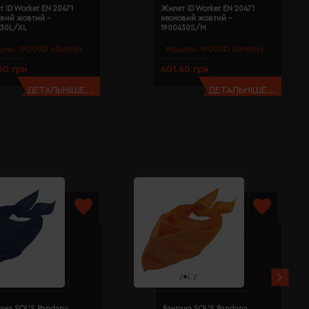
 ID Worker EN 20471
Жилет ID Worker EN 20471
овий жовтий -
неоновий жовтий -
430L/XL
1900430S/M
ель:
1900(ID identity)
Модель:
1900(ID identity)
60 грн
601.60 грн
ДЕТАЛЬНІШЕ...
ДЕТАЛЬНІШЕ...
ана SOL'S Bandana
Бандана SOL'S Bandana