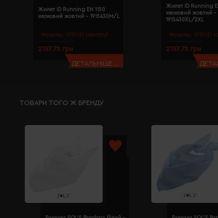
Жилет ID Running E
Жилет ID Running EN 1150
неоновий жовтий -
неоновий жовтий - 1915430M/L
1915430XL/2XL
Модель:
1915(ID identity)
Модель:
1915(ID i
2157.75 грн
2157.75 грн
ДЕТАЛЬНІШЕ...
ДЕТАЛ
ТОВАРИ ТОГО Ж БРЕНДУ
Бандана SOL'S Bandana білий -
Бандана SOL'S Ba