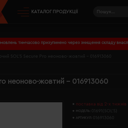
КАТАЛОГ ПРОДУКЦІЇ
амовлень тимчасово призупинено через знищення складу внаслі
чий SOL'S Secure Pro неоново-жовтий - 016913060
ro неоново-жовтий - 016913060
поставка від 2-х тижнів
01691(SOL’S)
МОДЕЛЬ:
016913060
АРТИКУЛ: