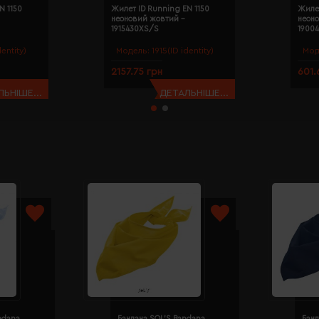
N 1150
Жилет ID Running EN 1150
Жилет
неоновий жовтий -
неон
1915430XS/S
1900
dentity)
Модель:
1915(ID identity)
Мод
2157.75 грн
601.
ЬНІШЕ...
ДЕТАЛЬНІШЕ...
ndana
Бандана SOL'S Bandana
Банд