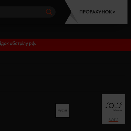
ПРОРАХУНОК >
док обстрілу рф.
SOL’S