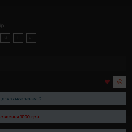
ір
M
L
XL
ь для замовлення: 2
мовлення 1000 грн.