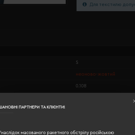
Для текстилю допус
S
неоново-жовтий
0.108
100% поліестер
ШАНОВНІ ПАРТНЕРИ ТА КЛІЄНТИ!
чоловіча
66/51
Унаслідок масованого ракетного обстрілу російською
120 г/м²