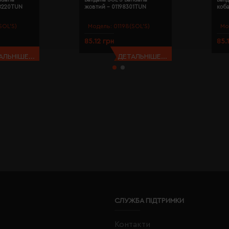
98220TUN
жовтий - 01198301TUN
коба
SOL’S)
Модель:
01198(SOL’S)
Мо
85.12 грн
85.
АЛЬНІШЕ...
ДЕТАЛЬНІШЕ...
СЛУЖБА ПІДТРИМКИ
Контакти