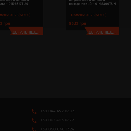
льт - 01198319TUN
помаранчевий - 01198400TUN
дель:
01198(SOL’S)
Модель:
01198(SOL’S)
12 грн
85.12 грн
ДЕТАЛЬНІШЕ...
ДЕТАЛЬНІШЕ...
+38 044 492 8603
+38 067 406 8679
+38 050 040 1324