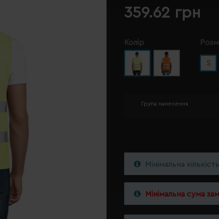
359.62 грн
Колір
Розм
S
Група нанесення
Мінімальна кількіст
Мінімальна сума за