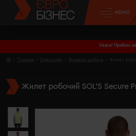
МЕНЮ
Увага! Прийом з
Товари
Спецодяг
Жилети робочі
Жилет робо
Жилет робочий SOL'S Secure P