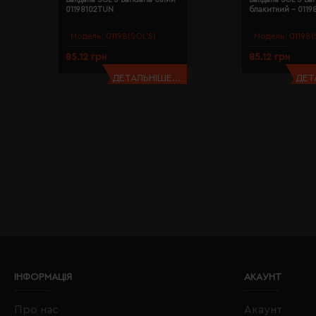
01198102TUN
блакитний - 011
Модель:
01198(SOL’S)
Модель:
01198(
85.12 грн
85.12 грн
ДЕТАЛЬНІШЕ...
ДЕТ
ІНФОРМАЦІЯ
АКАУНТ
Про нас
Акаунт