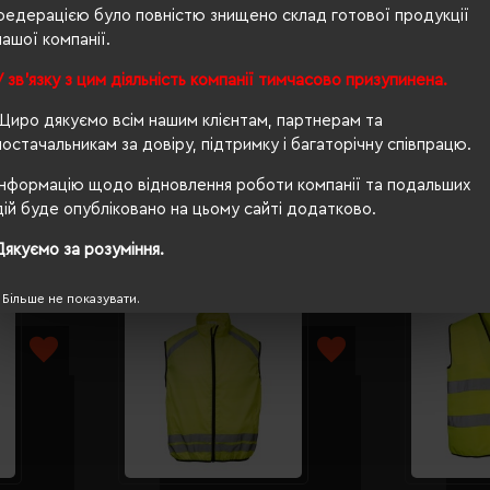
федерацією було повністю знищено склад готової продукції
прямий
нашої компанії.
Ні
У зв'язку з цим діяльність компанії тимчасово призупинена.
PETA-Approved Vegan
Щиро дякуємо всім нашим клієнтам, партнерам та
постачальникам за довіру, підтримку і багаторічну співпрацю.
Інформацію щодо відновлення роботи компанії та подальших
дій буде опубліковано на цьому сайті додатково.
Дякуємо за розуміння.
Більше не показувати.