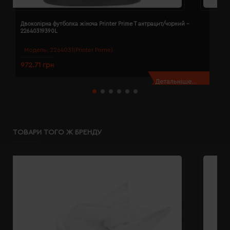
Двоколірна футболка жіноча Printer Prime T антрацит/чорний -
Д
22640319390L
2
Модель:
2264031(Printer Prime)
972.71 грн
9
Детальніше...
ТОВАРИ ТОГО Ж БРЕНДУ