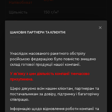
Напівобхват
Щільність
150 г/м²
Крій
приталений
Розмір
ШАНОВНІ ПАРТНЕРИ ТА КЛІЄНТИ!
по запросу
нанесення
Розпакування
Ні
упаковки
Унаслідок масованого ракетного обстрілу
російською федерацією було повністю знищено
OEKO-TEX® Standard 100,
склад готової продукції нашої компанії.
Сертифікація
PETA-Approved Vegan
У зв'язку з цим діяльність компанії тимчасово
призупинена.
Щиро дякуємо всім нашим клієнтам, партнерам та
ОПИС
постачальникам за довіру, підтримку і багаторічну
співпрацю.
ВІДГУКИ
Інформацію щодо відновлення роботи компанії та