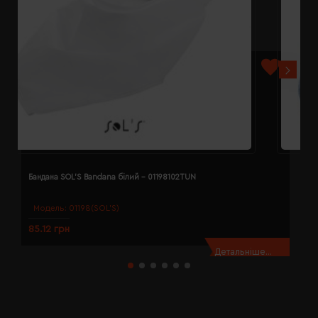
Бандана SOL'S Bandana білий - 01198102TUN
Б
Модель:
01198(SOL’S)
85.12 грн
8
Детальніше...