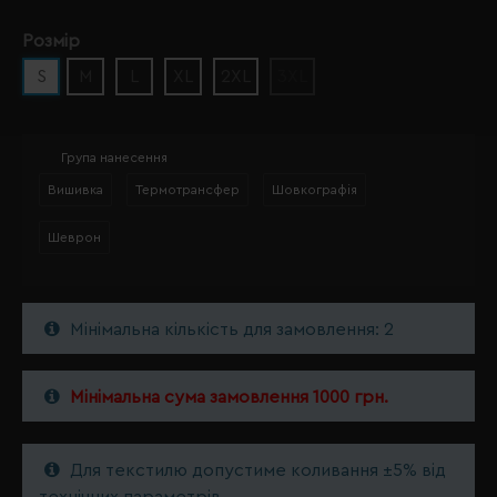
Розмір
S
M
L
XL
2XL
3XL
Група нанесення
Вишивка
Термотрансфер
Шовкографія
Шеврон
Мінімальна кількість для замовлення: 2
Мінімальна сума замовлення 1000 грн.
Для текстилю допустиме коливання ±5% від