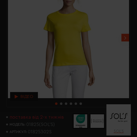
ВІДЕО
поставка від 2-х тижнів
01825(SOL’S)
МОДЕЛЬ:
SOL’S
01825302S
АРТИКУЛ: