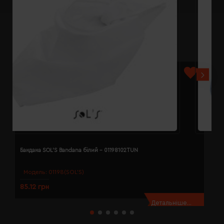
Бандана SOL'S Bandana білий - 01198102TUN
Б
Модель:
01198(SOL’S)
85.12 грн
8
Детальніше...