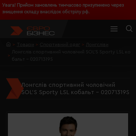
Увага! Прийом замовлень тимчасово призупинено через
знищення складу внаслідок обстрілу рф.
Товари
Спортивний одяг
Лонгсліви
Лонгслів спортивний чоловічий SOL'S Sporty LSL ко
бальт - 02071319S
Лонгслів спортивний чоловічий
SOL'S Sporty LSL кобальт - 02071319S