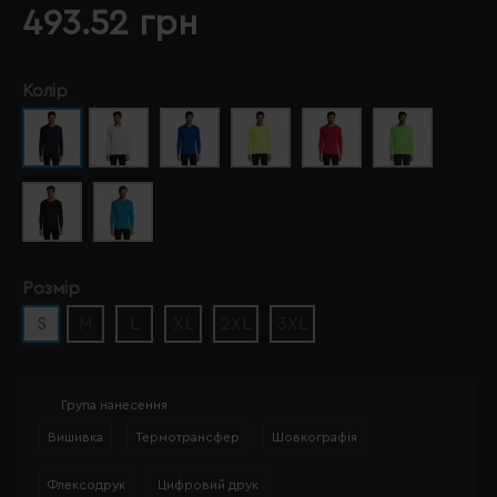
493.52 грн
Колір
Розмір
S
M
L
XL
2XL
3XL
Група нанесення
Вишивка
Термотрансфер
Шовкографія
Флексодрук
Цифровий друк