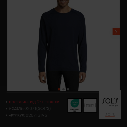
поставка від 2-х тижнів
02071(SOL’S)
МОДЕЛЬ:
SOL’S
02071319S
АРТИКУЛ: