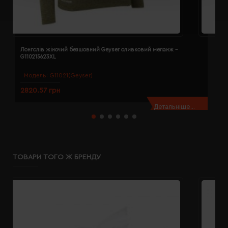
Лонгслів жіночий безшовний Geyser оливковий меланж -
Л
G110215623XL
G
Модель:
G11021(Geyser)
2820.57 грн
2
Детальніше...
ТОВАРИ ТОГО Ж БРЕНДУ