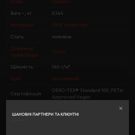
Колір
кобальт
Вага ~, кг
0.144
Матеріали
100% поліестер
Стать
чоловіча
Довжина/
70/49
Напівобхват
Щільність
140 г/м²
Крій
приталений
OEKO-TEX® Standard 100, PETA-
Сертифікація
Approved Vegan
ШАНОВНІ ПАРТНЕРИ ТА КЛІЄНТИ!
ОПИС