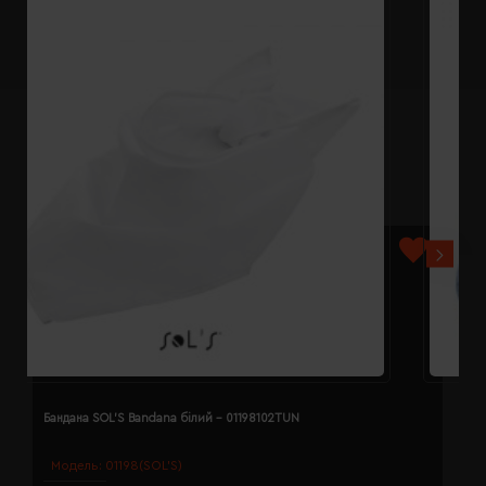
Бандана SOL'S Bandana білий - 01198102TUN
Б
Модель:
01198(SOL’S)