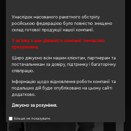
ОПИС
Унаслідок масованого ракетного обстрілу
російською федерацією було повністю знищено
ВІДГУКИ
склад готової продукції нашої компанії.
У зв'язку з цим діяльність компанії тимчасово
призупинена.
РЕКОМЕНДУЄМО
Щиро дякуємо всім нашим клієнтам, партнерам та
постачальникам за довіру, підтримку і багаторічну
співпрацю.
Інформацію щодо відновлення роботи компанії та
подальших дій буде опубліковано на цьому сайті
додатково.
Дякуємо за розуміння.
Більше не показувати.