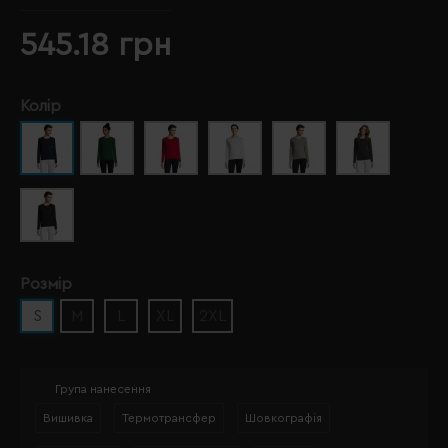
545.18 грн
Колір
Розмір
S
M
L
XL
2XL
Група нанесення
Вишивка
Термотрансфер
Шовкографія