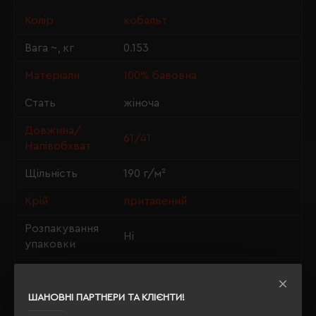
Колір
кобальт
Вага ~, кг
0.153
Матеріали
100% бавовна
Стать
жіноча
Довжина/
61/41
Напівобхват
Щільність
190 г/м²
Крій
приталений
Розпакування
Ні
упаковки
OEKO-TEX® Standard 100,
Сертифікація
PETA-Approved Vegan
ШАНОВНІ ПАРТНЕРИ ТА КЛІЄНТИ!