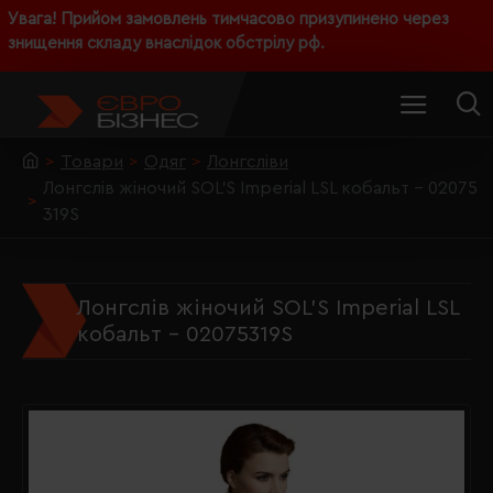
Увага! Прийом замовлень тимчасово призупинено через
знищення складу внаслідок обстрілу рф.
Товари
Одяг
Лонгсліви
Лонгслів жіночий SOL'S Imperial LSL кобальт - 02075
319S
Лонгслів жіночий SOL'S Imperial LSL
кобальт - 02075319S