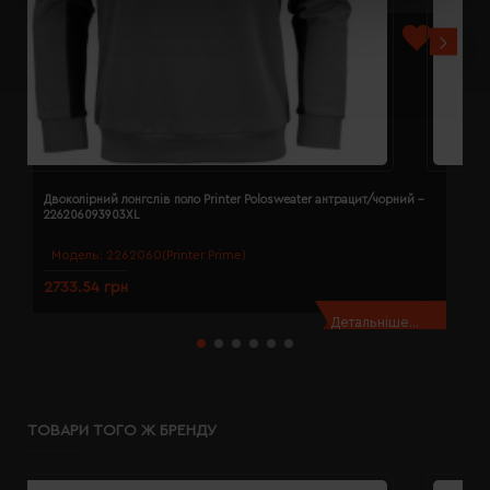
Двоколірний лонгслів поло Printer Polosweater антрацит/чорний -
Д
226206093903XL
2
Модель:
2262060(Printer Prime)
2733.54 грн
2
Детальніше...
ТОВАРИ ТОГО Ж БРЕНДУ