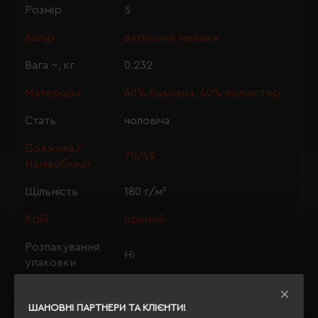
Розмір
S
Колір
вугільний меланж
Вага ~, кг
0.232
Матеріали
60% бавовна, 40% поліестер
Стать
чоловіча
Довжина/
70/49
Напівобхват
Щільність
180 г/м²
Крій
прямий
Розпакування
Ні
упаковки
OEKO-TEX® Standard 100,
Сертифікація
PETA-Approved Vegan
ШАНОВНІ ПАРТНЕРИ ТА КЛІЄНТИ!