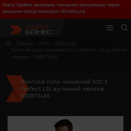
Увага! Прийом замовлень тимчасово призупинено через
знищення складу внаслідок обстрілу рф.
Товари
Одяг
Лонгсліви
Лонгслів поло чоловічий SOL'S Perfect LSL вугільний
меланж - 02087348S
Лонгслів поло чоловічий SOL'S
Perfect LSL вугільний меланж -
02087348S