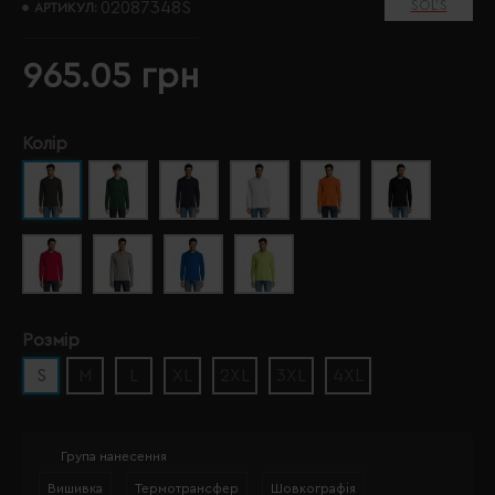
SOL’S
02087348S
АРТИКУЛ:
965.05 грн
Колір
Розмір
S
M
L
XL
2XL
3XL
4XL
Група нанесення
Вишивка
Термотрансфер
Шовкографія