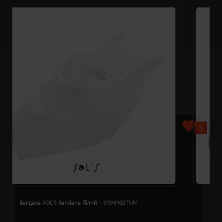
Бандана SOL'S Bandana білий - 01198102TUN
Б