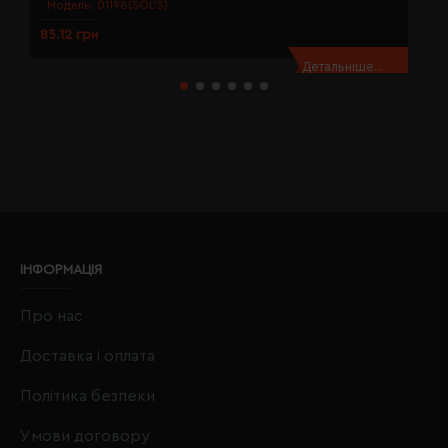
Модель:
01198(SOL’S)
85.12 грн
8
Детальніше...
ІНФОРМАЦІЯ
Про нас
Доставка і оплата
Політика безпеки
Умови договору