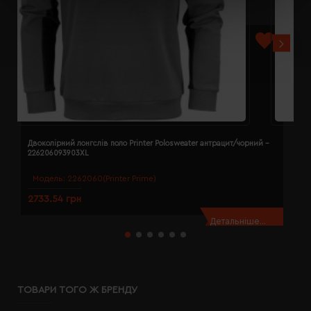
Двоколірний лонгслів поло Printer Polosweater антрацит/чорний -
Д
226206093903XL
2
Модель:
2262060(Printer Prime)
2733.54 грн
2
Детальніше...
ТОВАРИ ТОГО Ж БРЕНДУ