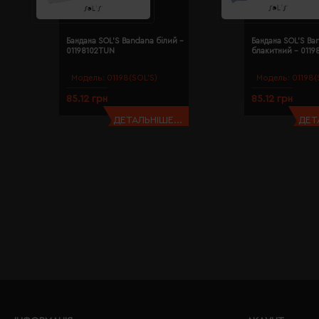
Бандана SOL'S Bandana білий -
Бандана SOL'S Ba
01198102TUN
блакитний - 011
Модель:
01198(SOL’S)
Модель:
01198(
85.12 грн
85.12 грн
ДЕТАЛЬНІШЕ...
ДЕТ