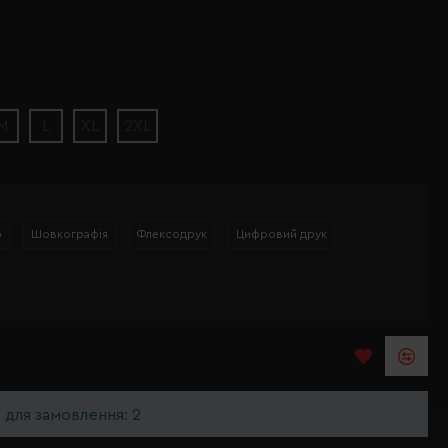
M
L
XL
2XL
р
Шовкографія
Флексодрук
Цифровий друк
ь для замовлення: 2