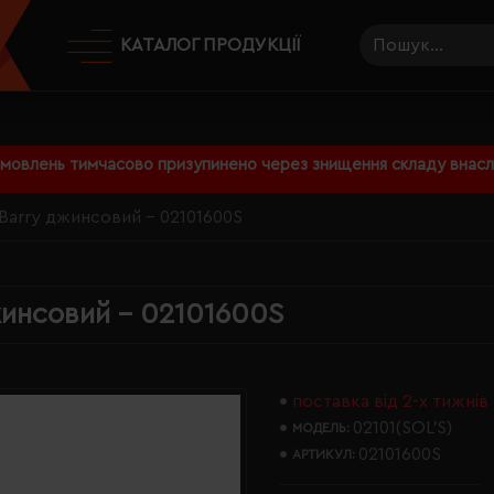
КАТАЛОГ ПРОДУКЦІЇ
амовлень тимчасово призупинено через знищення складу внаслі
Barry джинсовий - 02101600S
жинсовий - 02101600S
поставка від 2-х тижнів
02101(SOL’S)
МОДЕЛЬ:
02101600S
АРТИКУЛ: