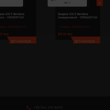
ана SOL'S Bandana
Бандана SOL'S Bandana
льт - 01198319TUN
помаранчевий - 01198400TUN
дель:
01198(SOL’S)
Модель:
01198(SOL’S)
12 грн
85.12 грн
ДЕТАЛЬНІШЕ...
ДЕТАЛЬНІШЕ...
+38 044 492 8603