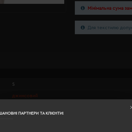
Мінімальна сума за
Для текстилю допус
S
джинсовий
0.265
ШАНОВНІ ПАРТНЕРИ ТА КЛІЄНТИ!
100% бавовна
жіноча