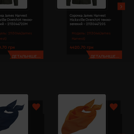
ка James Harvest
Сорочка James Harvest
ville Overshirt темно-
Hicksville Overshirt темно-
ий - 2113044720M
зелений - 2113044720S
ель:
2113044(James
Модель:
2113044(James
est)
Harvest)
.70 грн
4420.70 грн
ДЕТАЛЬНІШЕ...
ДЕТАЛЬНІШЕ...