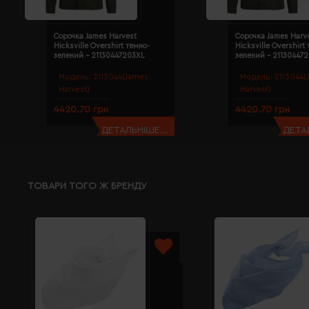
Сорочка James Harvest
Сорочка James Harv
Hicksville Overshirt темно-
Hicksville Overshirt
зелений - 21130447203XL
зелений - 21130447
Модель:
2113044(James
Модель:
2113044(
Harvest)
Harvest)
4420.70 грн
4420.70 грн
ДЕТАЛЬНІШЕ...
ДЕТАЛ
ТОВАРИ ТОГО Ж БРЕНДУ