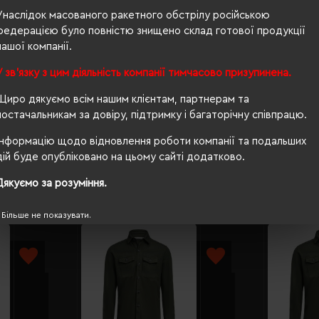
Унаслідок масованого ракетного обстрілу російською
68/46
федерацією було повністю знищено склад готової продукції
нашої компанії.
приталений
У зв'язку з цим діяльність компанії тимчасово призупинена.
Ні
Щиро дякуємо всім нашим клієнтам, партнерам та
OEKO-TEX® Standard 100, PETA-Approved Vegan
постачальникам за довіру, підтримку і багаторічну співпрацю.
Інформацію щодо відновлення роботи компанії та подальших
дій буде опубліковано на цьому сайті додатково.
Дякуємо за розуміння.
Більше не показувати.