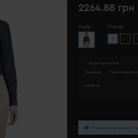
2264.88 грн
Колір
Розмір
S
XS
Група нанесення
Вишивка
Термотрансфе
Шеврон
Мінімальна кількіст