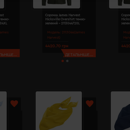
est
Сорочка James Harvest
Сороч
 темно-
Hicksville Overshirt темно-
Hicks
204XL
зелений - 2113044720L
зелен
James
Модель:
2113044(James
Мод
Harvest)
Harv
4420.70 грн
4420
ЬНІШЕ...
ДЕТАЛЬНІШЕ...