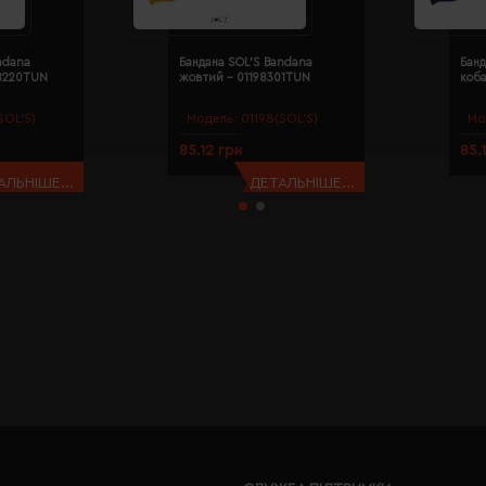
ndana
Бандана SOL'S Bandana
Банд
98220TUN
жовтий - 01198301TUN
коба
SOL’S)
Модель:
01198(SOL’S)
Мо
85.12 грн
85.
АЛЬНІШЕ...
ДЕТАЛЬНІШЕ...