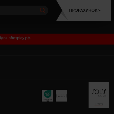
ПРОРАХУНОК >
док обстрілу рф.
SOL’S