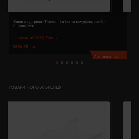
Жилет з підігрівом Thermalli La Norma камуфляж синій -
Ж
408800032XL
4
Модель:
408800(Thermalli)
3554.78 грн
3
Детальніше...
ТОВАРИ ТОГО Ж БРЕНДУ