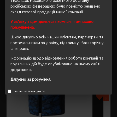
Унаслідок масованого ракетного обстрілу
російською федерацією було повністю знищено
склад готової продукції нашої компанії.
У зв'язку з цим діяльність компанії тимчасово
РЕКОМЕНДУЄМО
призупинена.
Щиро дякуємо всім нашим клієнтам, партнерам та
постачальникам за довіру, підтримку і багаторічну
співпрацю.
Інформацію щодо відновлення роботи компанії та
подальших дій буде опубліковано на цьому сайті
додатково.
Дякуємо за розуміння.
Більше не показувати.