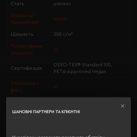
Стать
унісекс
Довжина/
66/49
Напівобхват
Щільність
200 г/м²
Розпакування
Ні
упаковки
OEKO-TEX® Standard 100,
Сертифікація
PETA-Approved Vegan
Утеплення з
ні
флісу
ШАНОВНІ ПАРТНЕРИ ТА КЛІЄНТИ!
ОПИС
ВІДГУКИ