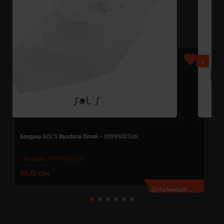
Бандана SOL'S Bandana білий - 01198102TUN
Б
Модель:
01198(SOL’S)
85.12 грн
8
Детальніше...