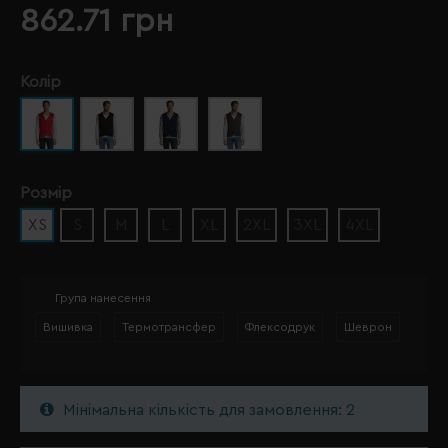
862.71 грн
Колір
Розмір
XS
S
M
L
XL
2XL
3XL
4XL
Група нанесення
Вишивка
Термотрансфер
Флексодрук
Шеврон
Мінімальна кількість для замовлення: 2