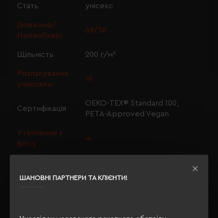
Стать
унісекс
Довжина/
69/58
Напівобхват
Щільність
200 г/м²
Розпакування
Ні
упаковки
OEKO-TEX® Standard 100,
Сертифікація
PETA-Approved Vegan
Утеплення з
ні
флісу
ШАНОВНІ ПАРТНЕРИ ТА КЛІЄНТИ!
ОПИС
ВІДГУКИ