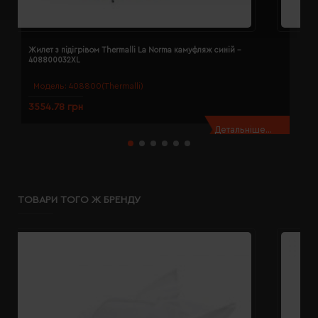
Жилет з підігрівом Thermalli La Norma камуфляж синій -
Ж
408800032XL
4
Модель:
408800(Thermalli)
3554.78 грн
3
Детальніше...
ТОВАРИ ТОГО Ж БРЕНДУ