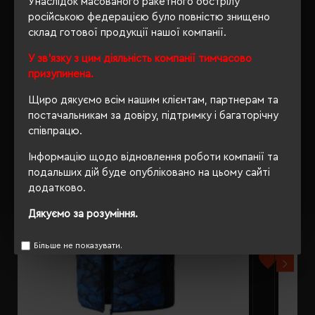
Унаслідок масованого ракетного обстрілу
російською федерацією було повністю знищено
склад готової продукції нашої компанії.
У зв'язку з цим діяльність компанії тимчасово
РЕКОМЕНДУЄМО
призупинена.
Щиро дякуємо всім нашим клієнтам, партнерам та
постачальникам за довіру, підтримку і багаторічну
співпрацю.
Інформацію щодо відновлення роботи компанії та
подальших дій буде опубліковано на цьому сайті
додатково.
Дякуємо за розуміння.
Більше не показувати.