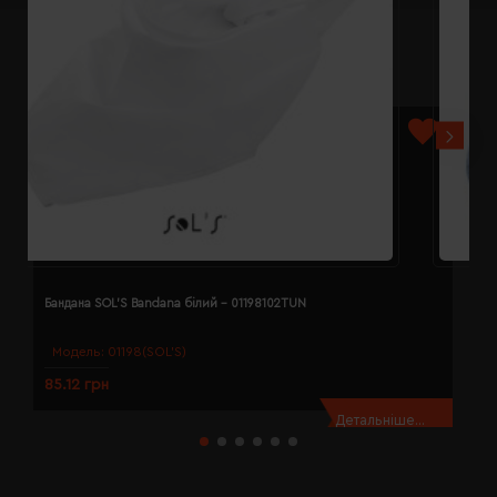
Бандана SOL'S Bandana білий - 01198102TUN
Б
Модель:
01198(SOL’S)
85.12 грн
8
Детальніше...