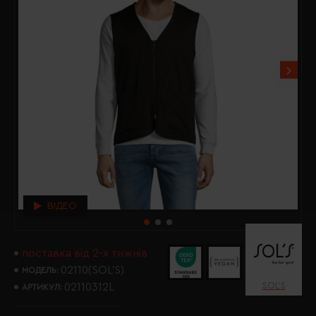
ВІДЕО
поставка від 2-х тижнів
02110(SOL’S)
МОДЕЛЬ:
SOL’S
02110312L
АРТИКУЛ: