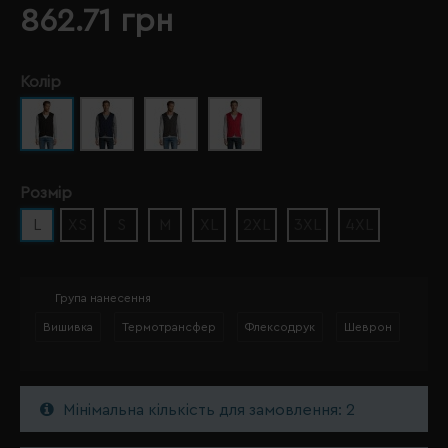
862.71 грн
Колір
Розмір
L
XS
S
M
XL
2XL
3XL
4XL
Група нанесення
Вишивка
Термотрансфер
Флексодрук
Шеврон
Мінімальна кількість для замовлення: 2