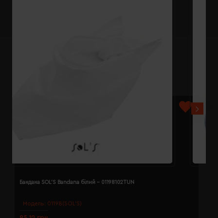
Бандана SOL'S Bandana білий - 01198102TUN
Б
Модель:
01198(SOL’S)