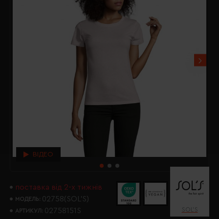
ВІДЕО
поставка від 2-х тижнів
02758(SOL’S)
МОДЕЛЬ:
SOL’S
02758151S
АРТИКУЛ: