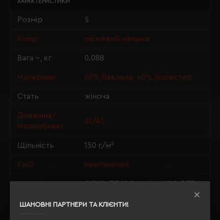
ХАРАКТЕРИСТИКИ
Розмір
S
Колір
рожевий меланж
Вага ~, кг
0.088
Матеріали
60% бавовна, 40% поліестер
Стать
жіноча
Довжина/
61/41
Напівобхват
Щільність
150 г/м²
Крій
приталений
OEKO-TEX® Standard 100, PETA-
Сертифікація
Approved Vegan
ШАНОВНІ ПАРТНЕРИ ТА КЛІЄНТИ!