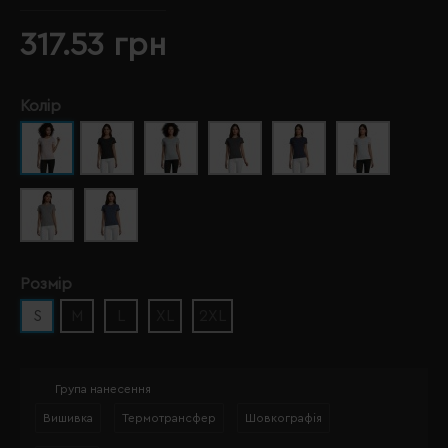
317.53 грн
Колір
Розмір
S
M
L
XL
2XL
Група нанесення
Вишивка
Термотрансфер
Шовкографія