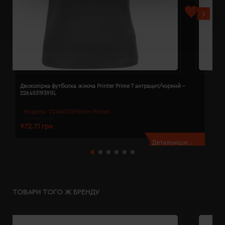
Двоколірна футболка жіноча Printer Prime T антрацит/чорний -
Д
22640319390L
2
Модель:
2264031(Printer Prime)
972.71 грн
9
Детальніше...
ТОВАРИ ТОГО Ж БРЕНДУ