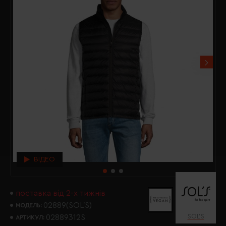
ВІДЕО
поставка від 2-х тижнів
02889(SOL’S)
МОДЕЛЬ:
SOL’S
02889312S
АРТИКУЛ: