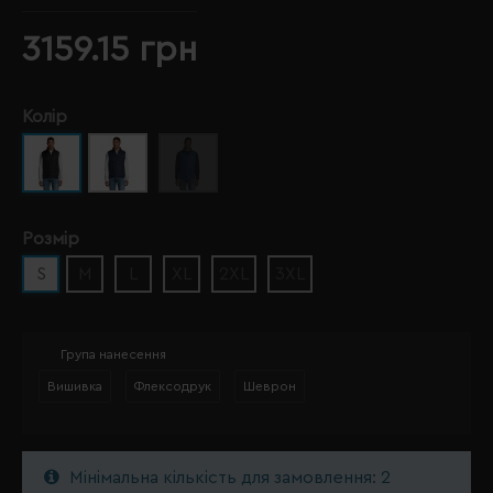
3159.15 грн
Колір
Розмір
S
M
L
XL
2XL
3XL
Група нанесення
Вишивка
Флексодрук
Шеврон
Мінімальна кількість для замовлення: 2