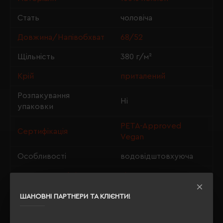
Стать
чоловіча
Довжина/Напівобхват
68/52
Щільність
380 г/м²
Крій
приталений
Розпакування
Ні
упаковки
PETA-Approved
Сертифікація
Vegan
Особливості
водовідштовхуюча
Утеплення з флісу
ні
ШАНОВНІ ПАРТНЕРИ ТА КЛІЄНТИ!
ОПИС