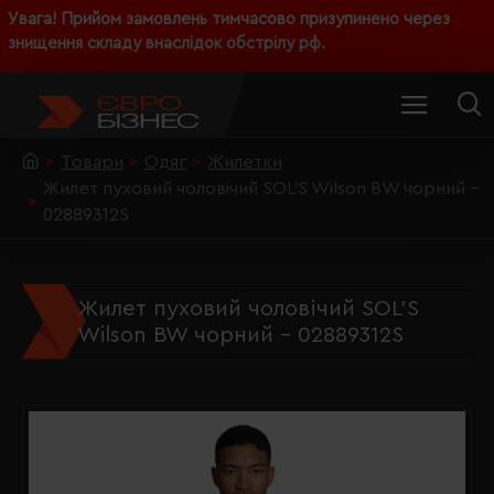
Увага! Прийом замовлень тимчасово призупинено через
знищення складу внаслідок обстрілу рф.
Товари
Одяг
Жилетки
Жилет пуховий чоловічий SOL'S Wilson BW чорний -
02889312S
Жилет пуховий чоловічий SOL'S
Wilson BW чорний - 02889312S