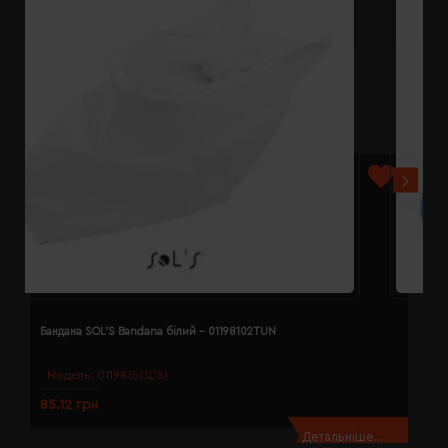
Бандана SOL'S Bandana білий - 01198102TUN
Б
Модель:
01198(SOL’S)
85.12 грн
8
Детальніше...