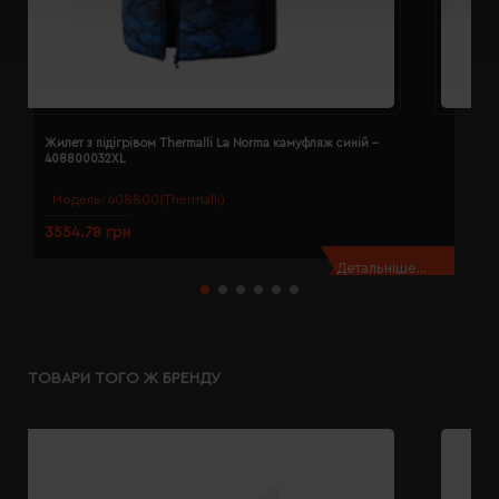
Жилет з підігрівом Thermalli La Norma камуфляж синій -
Ж
408800032XL
4
Модель:
408800(Thermalli)
3554.78 грн
3
Детальніше...
ТОВАРИ ТОГО Ж БРЕНДУ