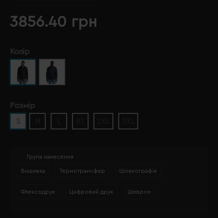
3856.40 грн
Колір
Розмір
S
M
L
XL
2XL
3XL
Група нанесення
Вишивка
Термотрансфер
Шовкографія
Флексодрук
Цифровий друк
Шеврон