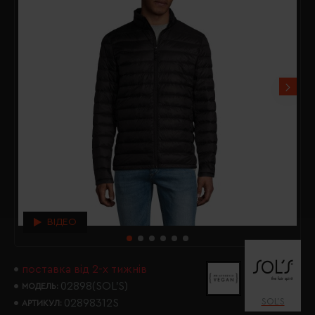
ВІДЕО
поставка від 2-х тижнів
02898(SOL’S)
МОДЕЛЬ:
SOL’S
02898312S
АРТИКУЛ: