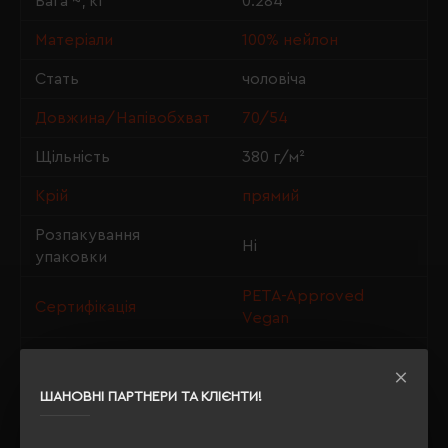
Вага ~, кг
0.284
Матеріали
100% нейлон
Стать
чоловіча
Довжина/Напівобхват
70/54
Щільність
380 г/м²
Крій
прямий
Розпакування
Ні
упаковки
PETA-Approved
Сертифікація
Vegan
Утеплення з флісу
ні
ШАНОВНІ ПАРТНЕРИ ТА КЛІЄНТИ!
ОПИС