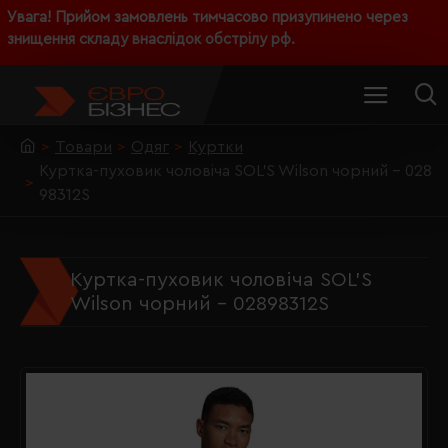
Увага! Прийом замовлень тимчасово призупинено через
знищення складу внаслідок обстрілу рф.
Товари
Одяг
Куртки
Куртка-пуховик чоловіча SOL'S Wilson чорний - 028
98312S
Куртка-пуховик чоловіча SOL'S
Wilson чорний - 02898312S