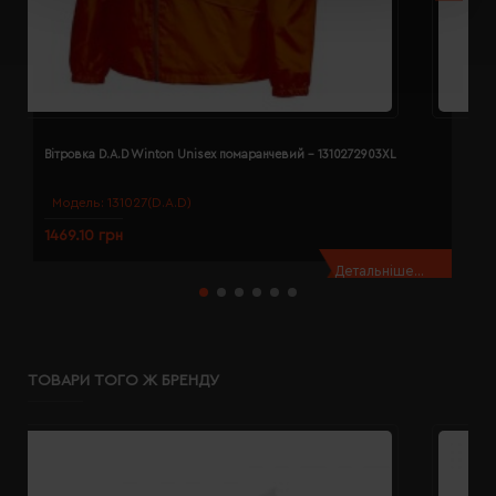
Вітровка D.A.D Winton Unisex помаранчевий - 1310272903XL
В
Модель:
131027(D.A.D)
1469.10 грн
1
Детальніше...
ТОВАРИ ТОГО Ж БРЕНДУ