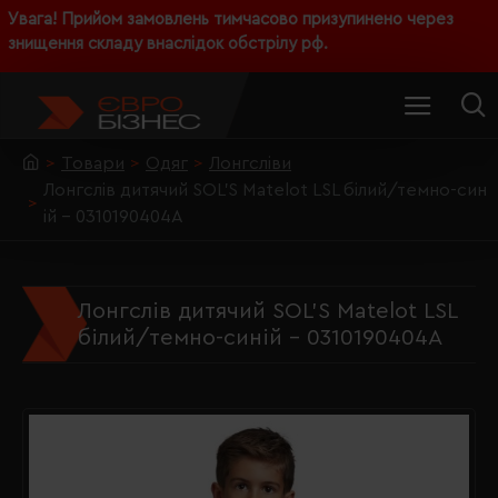
Увага! Прийом замовлень тимчасово призупинено через
знищення складу внаслідок обстрілу рф.
Товари
Одяг
Лонгсліви
Лонгслів дитячий SOL'S Matelot LSL білий/темно-син
ій - 0310190404A
Лонгслів дитячий SOL'S Matelot LSL
білий/темно-синій - 0310190404A