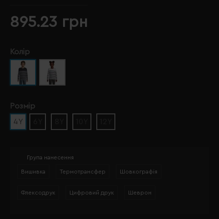
895.23 грн
Колір
Розмір
4Y
6Y
8Y
10Y
12Y
Група нанесення
Вишивка
Термотрансфер
Шовкографія
Флексодрук
Цифровий друк
Шеврон