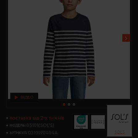
ВІДЕО
поставка від 2-х тижнів
03101(SOL’S)
МОДЕЛЬ:
SOL’S
0310190404A
АРТИКУЛ: