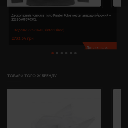
Двоколірний лонгслів поло Printer Polosweater антрацит/чорний -
Д
226206093903XL
2
Модель:
2262060(Printer Prime)
2733.54 грн
2
Детальніше...
ТОВАРИ ТОГО Ж БРЕНДУ