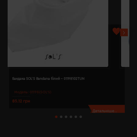
Бандана SOL'S Bandana білий - 01198102TUN
Б
Модель:
01198(SOL’S)
85.12 грн
8
Детальніше...