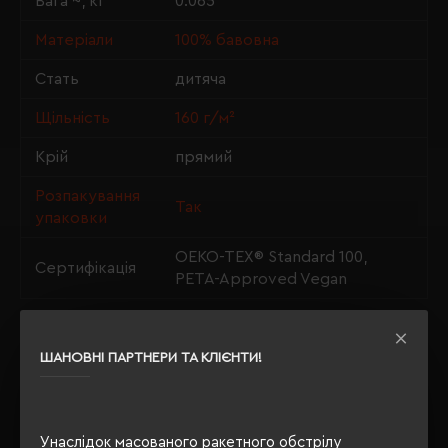
Вага ~, кг
0.065
Матеріали
100% бавовна
Стать
дитяча
Щільність
160 г/м²
Крій
прямий
Розпакування
Так
упаковки
OEKO-TEX® Standard 100,
Сертифікація
PETA-Approved Vegan
ШАНОВНІ ПАРТНЕРИ ТА КЛІЄНТИ!
ОПИС
ВІДГУКИ
Унаслідок масованого ракетного обстрілу