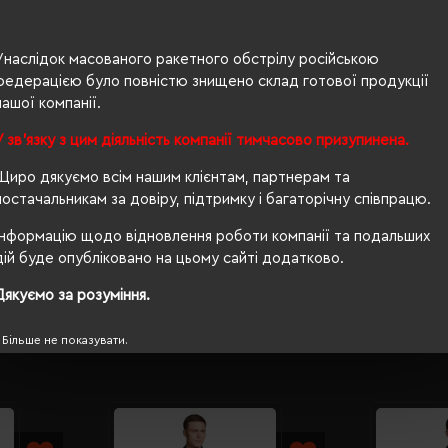
66% поліестер, 34% віскоза
чоловіча
Унаслідок масованого ракетного обстрілу російською
федерацією було повністю знищено склад готової продукції
71/45
нашої компанії.
200 г/м²
У зв'язку з цим діяльність компанії тимчасово призупинена.
приталений
Щиро дякуємо всім нашим клієнтам, партнерам та
постачальникам за довіру, підтримку і багаторічну співпрацю.
Ні
Інформацію щодо відновлення роботи компанії та подальших
PETA-Approved Vegan
дій буде опубліковано на цьому сайті додатково.
Дякуємо за розуміння.
Більше не показувати.