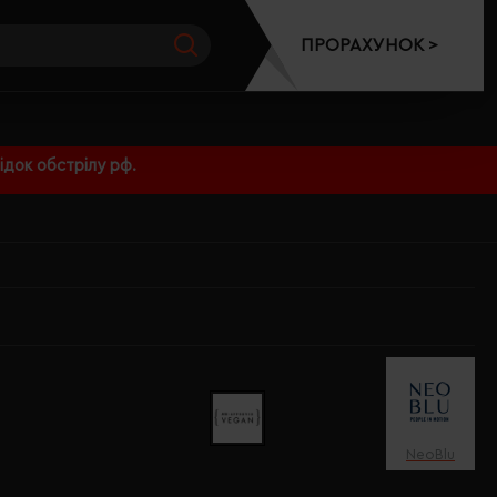
ПРОРАХУНОК >
док обстрілу рф.
NeoBlu