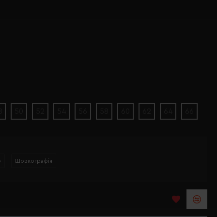
8
50
52
54
56
58
60
62
64
66
р
Шовкографія