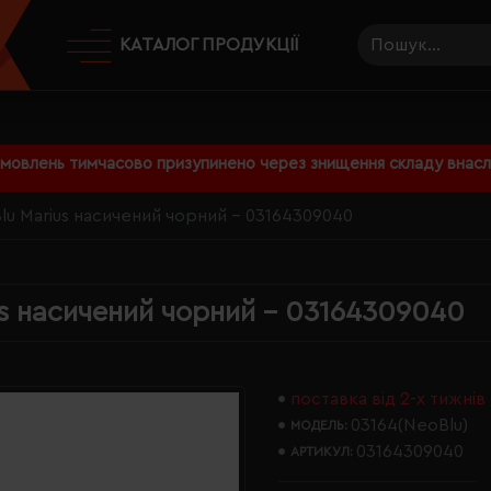
КАТАЛОГ ПРОДУКЦІЇ
амовлень тимчасово призупинено через знищення складу внаслі
lu Marius насичений чорний - 03164309040
us насичений чорний - 03164309040
поставка від 2-х тижнів
03164(NeoBlu)
МОДЕЛЬ:
03164309040
АРТИКУЛ: