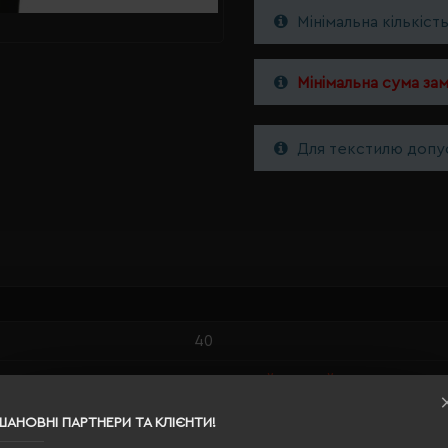
Мінімальна кількіст
Мінімальна сума за
Для текстилю допус
40
насичений чорний
0.639
ШАНОВНІ ПАРТНЕРИ ТА КЛІЄНТИ!