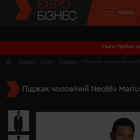
МЕНЮ
Увага! Прийом з
Товари
Одяг
Піджаки
Піджак чоловічий NeoB
Піджак чоловічий NeoBlu Mari