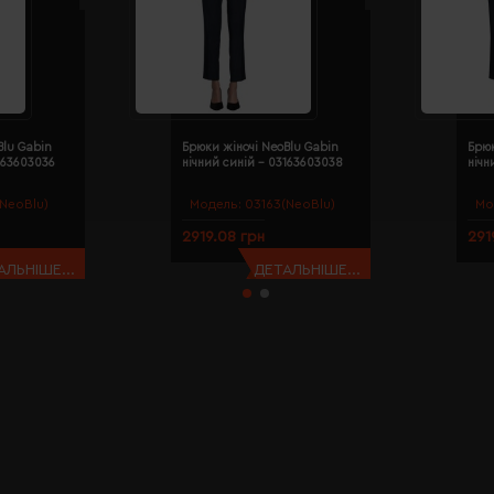
Blu Gabin
Брюки жіночі NeoBlu Gabin
Брюк
163603036
нічний синій - 03163603038
нічн
NeoBlu)
Модель:
03163(NeoBlu)
Мо
2919.08 грн
291
АЛЬНІШЕ...
ДЕТАЛЬНІШЕ...