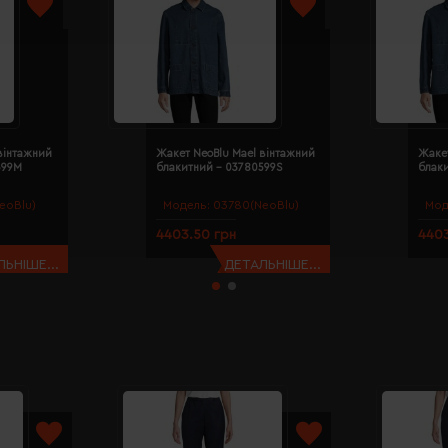
вінтажний
Жакет NeoBlu Mael вінтажний
Жакет
599M
блакитний - 03780599S
блак
eoBlu)
Модель:
03780(NeoBlu)
Мод
4403.50 грн
4403
ЬНІШЕ...
ДЕТАЛЬНІШЕ...