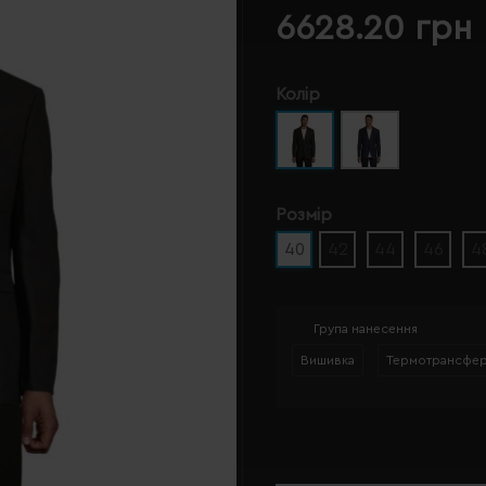
6628.20 грн
Колір
Розмір
40
42
44
46
4
Група нанесення
Вишивка
Термотрансфе