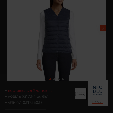
поставка від 2-х тижнів
03173(NeoBlu)
МОДЕЛЬ:
NeoBlu
03173603S
АРТИКУЛ: