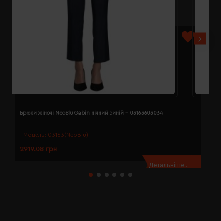
Брюки жіночі NeoBlu Gabin нічний синій - 03163603034
Б
Модель:
03163(NeoBlu)
2919.08 грн
2
Детальніше...