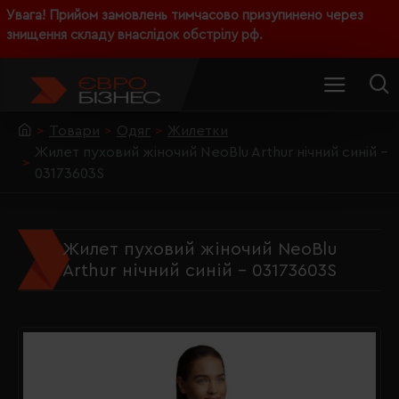
Увага! Прийом замовлень тимчасово призупинено через
знищення складу внаслідок обстрілу рф.
Товари
Одяг
Жилетки
Жилет пуховий жіночий NeoBlu Arthur нічний синій -
03173603S
Жилет пуховий жіночий NeoBlu
Arthur нічний синій - 03173603S