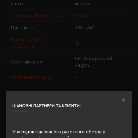
Стать
жіноча
Довжина/Напівобхват
61/46
Щільність
380 г/м²
Розпакування
Ні
упаковки
PETA-Approved
Сертифікація
Vegan
Утеплення з флісу
ні
ОПИС
ШАНОВНІ ПАРТНЕРИ ТА КЛІЄНТИ!
ВІДГУКИ
Унаслідок масованого ракетного обстрілу