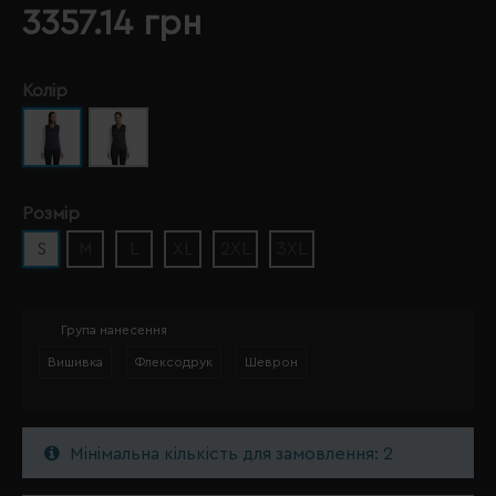
3357.14 грн
Колір
Розмір
S
M
L
XL
2XL
3XL
Група нанесення
Вишивка
Флексодрук
Шеврон
Мінімальна кількість для замовлення: 2