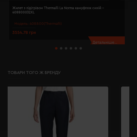
Жилет з підігрівом Thermalli La Norma камуфляж синій -
Ж
408800032XL
4
Модель:
408800(Thermalli)
3554.78 грн
3
Детальніше...
ТОВАРИ ТОГО Ж БРЕНДУ