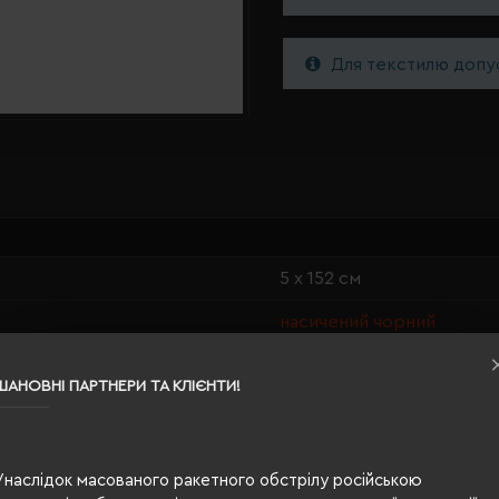
Для текстилю допус
5 х 152 см
насичений чорний
0.053
ШАНОВНІ ПАРТНЕРИ ТА КЛІЄНТИ!
100% поліестер
чоловіча
Унаслідок масованого ракетного обстрілу російською
120 г/м²