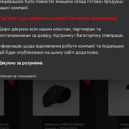
федерацією було повністю знищено склад готової продукції
нашої компанії.
Ні
У зв'язку з цим діяльність компанії тимчасово призупинена.
PETA-Approved Vegan
Щиро дякуємо всім нашим клієнтам, партнерам та
постачальникам за довіру, підтримку і багаторічну співпрацю.
Інформацію щодо відновлення роботи компанії та подальших
дій буде опубліковано на цьому сайті додатково.
Дякуємо за розуміння.
Більше не показувати.
aisley
Краватка JH&Frost Paisley
Крава
400600
чорний - 2910400900
сині