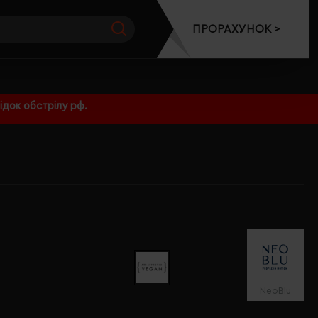
ПРОРАХУНОК >
док обстрілу рф.
NeoBlu