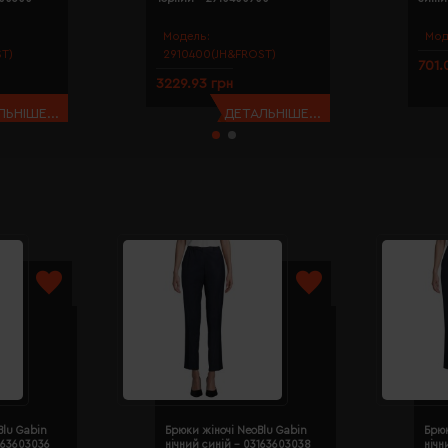
Модель:
Мод
T)
2910400(JH&FROST)
701.
3229.93 грн
ЬНІШЕ...
ДЕТАЛЬНІШЕ...
Blu Gabin
Брюки жіночі NeoBlu Gabin
Брюк
163603036
нічний синій - 03163603038
нічн