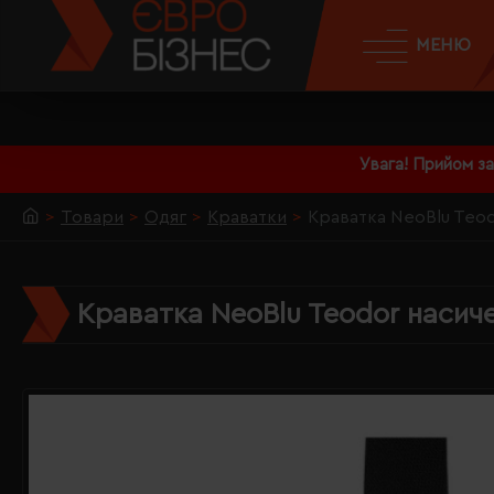
МЕНЮ
Увага! Прийом з
Товари
Одяг
Краватки
Краватка NeoBlu Teo
Краватка NeoBlu Teodor наси