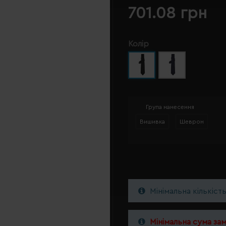
701.08 грн
Колір
Група нанесення
Вишивка
Шеврон
Мінімальна кількіст
Мінімальна сума за