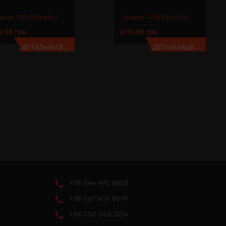
дель:
03163(NeoBlu)
Модель:
03163(NeoBlu)
9.08 грн
2919.08 грн
ДЕТАЛЬНІШЕ...
ДЕТАЛЬНІШЕ...
+38 044 492 8603
+38 067 406 8679
+38 050 040 1324