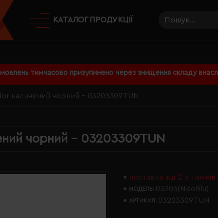
КАТАЛОГ ПРОДУКЦІЇ
амовлень тимчасово призупинено через знищення складу внаслі
dor насичений чорний - 03203309TUN
чений чорний - 03203309TUN
поставка від 2-х тижнів
03203(NeoBlu)
МОДЕЛЬ:
03203309TUN
АРТИКУЛ: