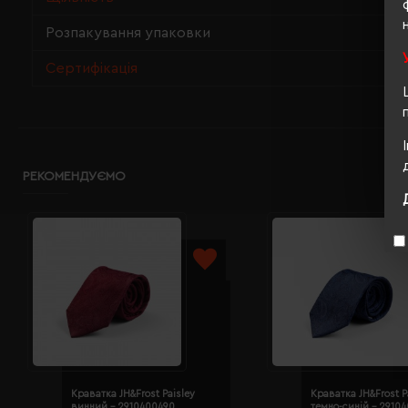
Розпакування упаковки
Сертифікація
РЕКОМЕНДУЄМО
Краватка JH&Frost Paisley
Краватка JH&Frost P
винний - 2910400490
темно-синій - 2910