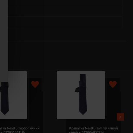
тка NeoBlu Teodor нічний
Краватка NeoBlu Tommy нічний
й - 03203603TUN
синій - 03200603TUN