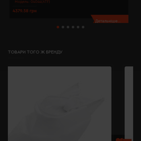
Модель:
04044(ATF)
4379.58 грн
4
Детальніше...
ТОВАРИ ТОГО Ж БРЕНДУ