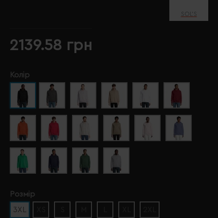
SOL’S
2139.58 грн
Колір
Розмір
3XL
XS
S
M
L
XL
2XL