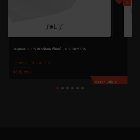
Бандана SOL'S Bandana білий - 01198102TUN
Б
Модель:
01198(SOL’S)
85.12 грн
8
Детальніше...