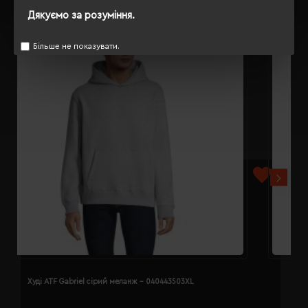
Дякуємо за розуміння.
Більше не показувати.
Худі ATF Gabriel сірий меланж - 040443503XL
Х