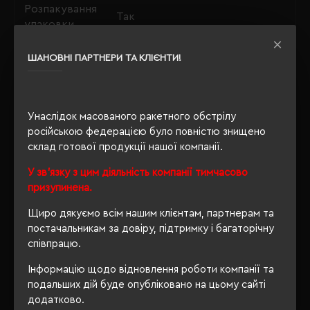
Розпакування
Так
упаковки
OEKO-TEX® Standard 100, PETA-
ШАНОВНІ ПАРТНЕРИ ТА КЛІЄНТИ!
Сертифікація
Approved Vegan, Organic
blended content standard
Утеплення з
так
Унаслідок масованого ракетного обстрілу
флісу
російською федерацією було повністю знищено
склад готової продукції нашої компанії.
У зв'язку з цим діяльність компанії тимчасово
ОПИС
призупинена.
Щиро дякуємо всім нашим клієнтам, партнерам та
ВІДГУКИ
постачальникам за довіру, підтримку і багаторічну
співпрацю.
Інформацію щодо відновлення роботи компанії та
подальших дій буде опубліковано на цьому сайті
РЕКОМЕНДУЄМО
додатково.