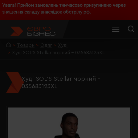
Увага! Прийом замовлень тимчасово призупинено через
знищення складу внаслідок обстрілу рф.
Товари
Одяг
Худі
Худі SOL'S Stellar чорний - 035683123XL
Худі SOL'S Stellar чорний -
035683123XL