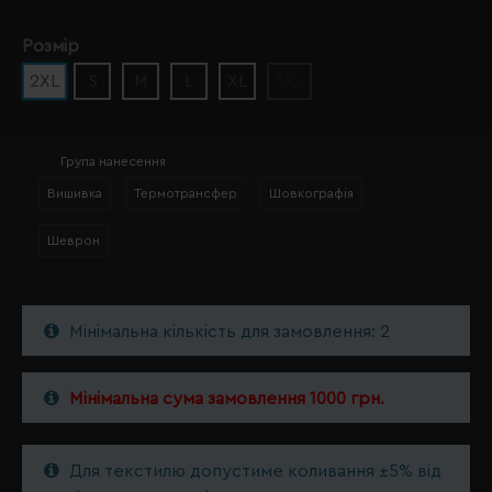
Розмір
2XL
S
M
L
XL
3XL
Група нанесення
Вишивка
Термотрансфер
Шовкографія
Шеврон
Мінімальна кількість для замовлення: 2
Мінімальна сума замовлення 1000 грн.
Для текстилю допустиме коливання ±5% від