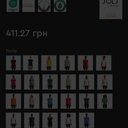
SOL’S
411.27 грн
Колір