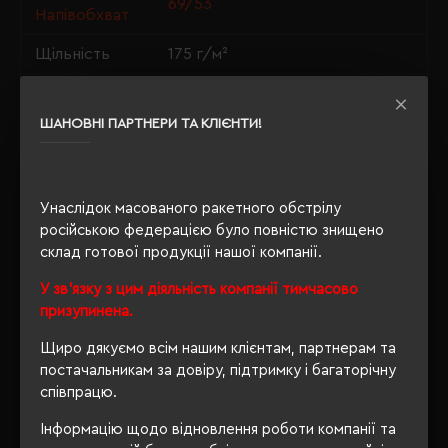
69/53
Напівобхват
Щільність
175 г/м²
Крій
приталений
ШАНОВНІ ПАРТНЕРИ ТА КЛІЄНТИ!
Розпакування
Ні
упаковки
OEKO-TEX® Standard 100, PETA-
Унаслідок масованого ракетного обстрілу
Approved Vegan, Organic 100
Сертифікація
російською федерацією було повністю знищено
content standard, Organic
склад готової продукції нашої компанії.
blended content standard
У зв'язку з цим діяльність компанії тимчасово
призупинена.
ОПИС
Щиро дякуємо всім нашим клієнтам, партнерам та
постачальникам за довіру, підтримку і багаторічну
ВІДГУКИ
співпрацю.
Інформацію щодо відновлення роботи компанії та