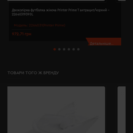
Двоколірна футболка жіноча Printer Prime T антрацит/чорний -
Д
22640319390L
2
Модель:
2264031(Printer Prime)
972.71 грн
9
Детальніше...
ТОВАРИ ТОГО Ж БРЕНДУ