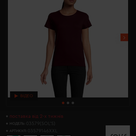
ВІДЕО
поставка від 2-х тижнів
03579(SOL’S)
МОДЕЛЬ:
03579146XXL
АРТИКУЛ: