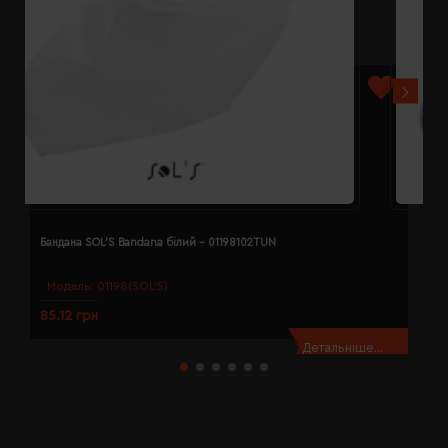
Бандана SOL'S Bandana білий - 01198102TUN
Б
Модель:
01198(SOL’S)
85.12 грн
8
Детальніше...