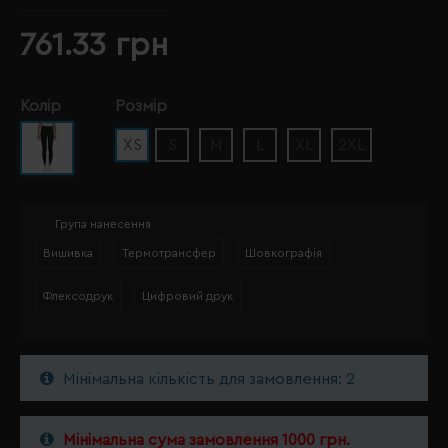
761.33 грн
Колір
Розмір
XS
S
M
L
XL
2XL
Група нанесення
Вишивка
Термотрансфер
Шовкографія
Флексодрук
Цифровий друк
Мінімальна кількість для замовлення: 2
Мінімальна сума замовлення 1000 грн.