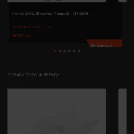
Легінси SOL'S Jill насичений чорний - 03819309L
Л
Модель:
03819(SOL’S)
761.33 грн
7
Детальніше...
ТОВАРИ ТОГО Ж БРЕНДУ