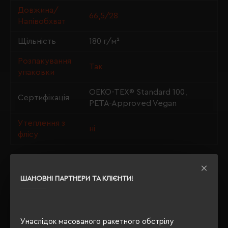
Довжина/
66,5/28
Напівобхват
Щільність
180 г/м²
Розпакування
Так
упаковки
OEKO-TEX® Standard 100,
Сертифікація
PETA-Approved Vegan
Утеплення з
ні
флісу
ШАНОВНІ ПАРТНЕРИ ТА КЛІЄНТИ!
ОПИС
ВІДГУКИ
Унаслідок масованого ракетного обстрілу