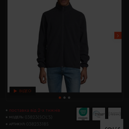
ВІДЕО
поставка від 2-х тижнів
03823(SOL’S)
МОДЕЛЬ:
03823318S
АРТИКУЛ: