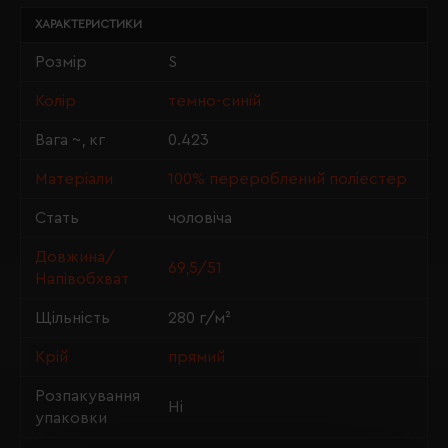
ХАРАКТЕРИСТИКИ
Розмір
S
Колір
темно-синій
Вага ~, кг
0.423
Матеріали
100% перероблений поліестер
Стать
чоловіча
Довжина/
69,5/51
Напівобхват
Щільність
280 г/м²
Крій
прямий
Розпакування
Ні
упаковки