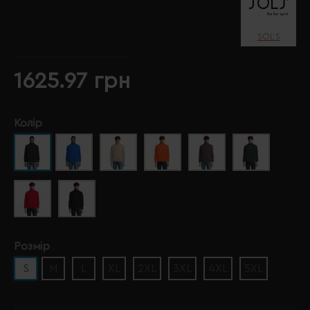
SOL’S
1625.97 грн
Колір
Розмір
S
M
L
XL
2XL
3XL
4XL
5XL