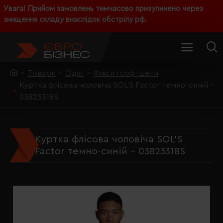
Увага! Прийом замовлень тимчасово призупинено через
знищення складу внаслідок обстрілу рф.
Товари
Одяг
Фліси і софтшели
Куртка флісова чоловіча SOL'S Factor темно-синій -
03823318S
Куртка флісова чоловіча SOL'S
Factor темно-синій - 03823318S