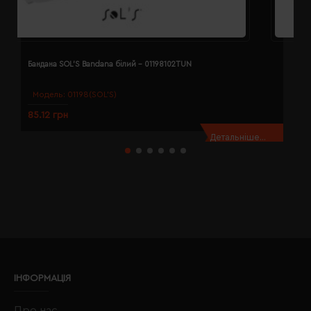
Бандана SOL'S Bandana білий - 01198102TUN
Б
Модель:
01198(SOL’S)
85.12 грн
8
Детальніше...
ІНФОРМАЦІЯ
Про нас