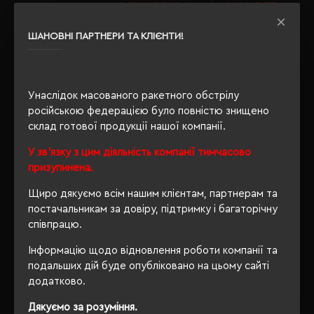
OEKO-TEX® Standard 100, PETA-
Сертифікація
Approved Vegan, Global
ШАНОВНІ ПАРТНЕРИ ТА КЛІЄНТИ!
Recycled Standard
Утеплення з
так
флісу
Унаслідок масованого ракетного обстрілу
російською федерацією було повністю знищено
склад готової продукції нашої компанії.
ОПИС
У зв'язку з цим діяльність компанії тимчасово
призупинена.
ВІДГУКИ
Щиро дякуємо всім нашим клієнтам, партнерам та
постачальникам за довіру, підтримку і багаторічну
співпрацю.
РЕКОМЕНДУЄМО
Інформацію щодо відновлення роботи компанії та
подальших дій буде опубліковано на цьому сайті
додатково.
Дякуємо за розуміння.