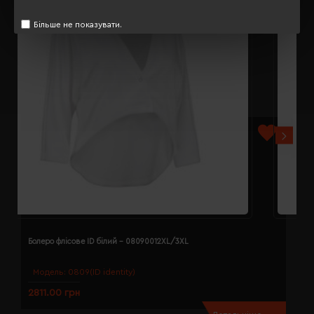
Більше не показувати.
Болеро флісове ID білий - 08090012XL/3XL
Б
Модель:
0809(ID identity)
2811.00 грн
2