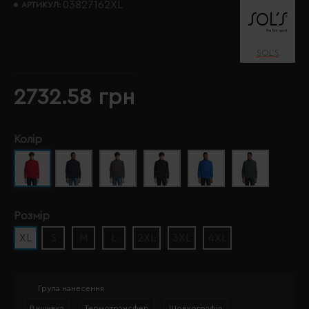
03827162XL
АРТИКУЛ:
SOL’S
2732.58 грн
Колір
Розмір
XL
S
M
L
2XL
3XL
4XL
Група нанесення
Вишивка
Термотрансфер
Шовкографія