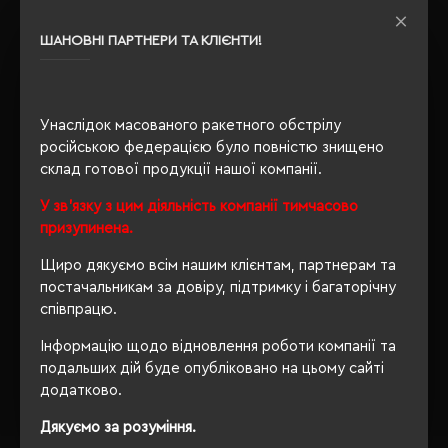
Сертифікація
Approved Vegan, Global
Recycled Standard
ШАНОВНІ ПАРТНЕРИ ТА КЛІЄНТИ!
Утеплення з
так
флісу
Унаслідок масованого ракетного обстрілу
російською федерацією було повністю знищено
склад готової продукції нашої компанії.
ОПИС
У зв'язку з цим діяльність компанії тимчасово
ВІДГУКИ
призупинена.
Щиро дякуємо всім нашим клієнтам, партнерам та
постачальникам за довіру, підтримку і багаторічну
співпрацю.
РЕКОМЕНДУЄМО
Інформацію щодо відновлення роботи компанії та
подальших дій буде опубліковано на цьому сайті
додатково.
Дякуємо за розуміння.