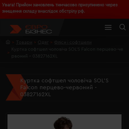
Увага! Прийом замовлень тимчасово призупинено через
знищення складу внаслідок обстрілу рф.
Товари
Одяг
Фліси і софтшели
Куртка софтшел чоловіча SOL'S Falcon перцево-че
рвоний - 03827162XL
Куртка софтшел чоловіча SOL'S
Falcon перцево-червоний -
03827162XL