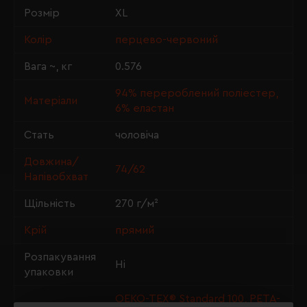
Розмір
XL
Колір
перцево-червоний
Вага ~, кг
0.576
94% перероблений поліестер,
Матеріали
6% еластан
Стать
чоловіча
Довжина/
74/62
Напівобхват
Щільність
270 г/м²
Крій
прямий
Розпакування
Ні
упаковки
OEKO-TEX® Standard 100, PETA-