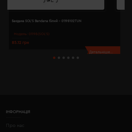
Бандана SOL'S Bandana білий - 01198102TUN
Б
Модель:
01198(SOL’S)
85.12 грн
8
Детальніше...
ІНФОРМАЦІЯ
Про нас