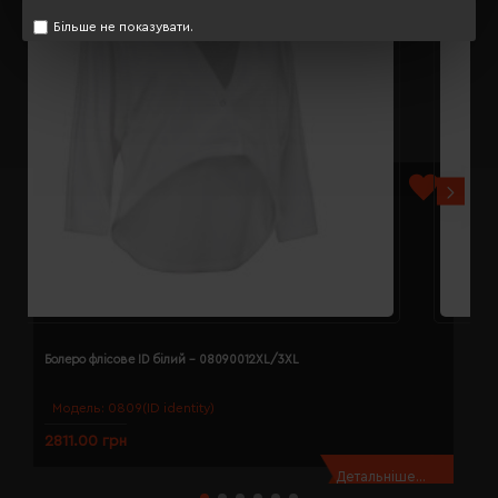
Більше не показувати.
Болеро флісове ID білий - 08090012XL/3XL
Б
Модель:
0809(ID identity)
2811.00 грн
2
Детальніше...